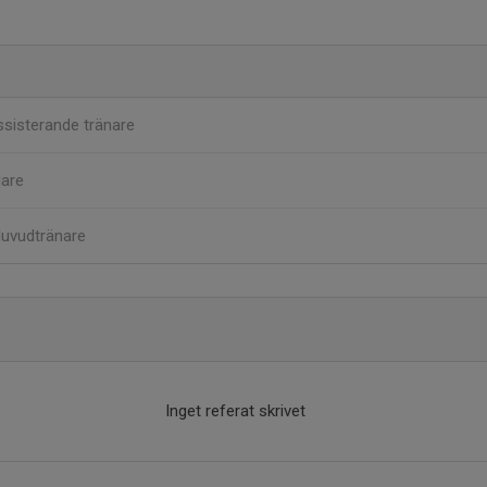
sisterande tränare
dare
uvudtränare
Inget referat skrivet