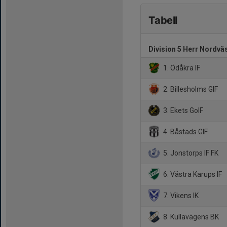
Tabell
Division 5 Herr Nordvä
1. Ödåkra IF
2. Billesholms GIF
3. Ekets GoIF
4. Båstads GIF
5. Jonstorps IF FK
6. Västra Karups IF
7. Vikens IK
8. Kullavägens BK