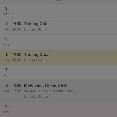
3
Mån
4
19:00
Träning Gräs
20:30
Tis
Norrvalla Plan 5
5
Ons
6
19:00
Träning Gräs
20:30
Tor
Norrvalla Plan 5
7
Fre
8
13:00
Match mot Hyllinge GIF
15:00
Lör
Division 5 Herr Nordvästra Skåne
Norrvalla IP plan 1
9
Sön