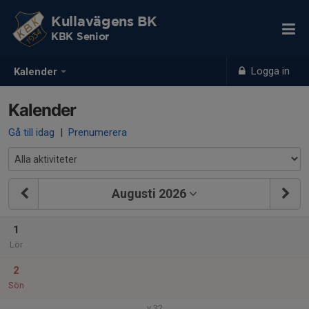
Kullavägens BK
KBK Senior
Logga in
Kalender
Kalender
Gå till idag
|
Prenumerera
Augusti 2026
1
Lör
2
Sön
v.32