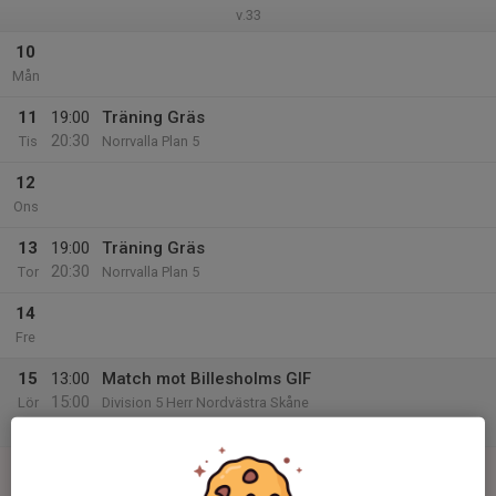
v.33
10
Mån
11
19:00
Träning Gräs
20:30
Tis
Norrvalla Plan 5
12
Ons
13
19:00
Träning Gräs
20:30
Tor
Norrvalla Plan 5
14
Fre
15
13:00
Match mot Billesholms GIF
15:00
Lör
Division 5 Herr Nordvästra Skåne
Idrottsparken, Billesholm A-plan
16
Sön