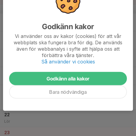
v.34
17
Godkänn kakor
Mån
Vi använder oss av kakor (cookies) för att vår
18
19:00
Träning Gräs
webbplats ska fungera bra för dig. De används
20:30
Tis
Norrvalla Plan 5
även för webbanalys i syfte att hjälpa oss att
19
förbättra våra tjänster.
Så använder vi cookies
Ons
20
19:00
Träning Gräs
Godkänn alla kakor
20:30
Tor
Norrvalla Plan 5
21
18:45
Match mot Båstads GIF
Bara nödvändiga
20:45
Fre
Division 5 Herr Nordvästra Skåne
Norrvalla IP plan 1
22
Lör
23