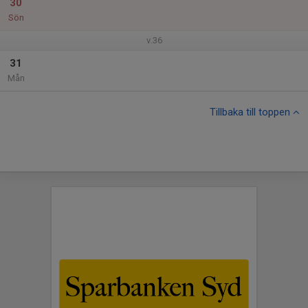
30
Sön
v.36
31
Mån
Tillbaka till toppen