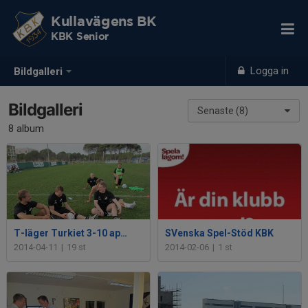
Kullavägens BK
KBK Senior
Logga in
Bildgalleri
Bildgalleri
Senaste (8)
8 album
T-läger Turkiet 3-10 april 2014
SVenska Spel-Stöd KBK
2014-04-11
|
19 st
2014-02-06
|
1 st