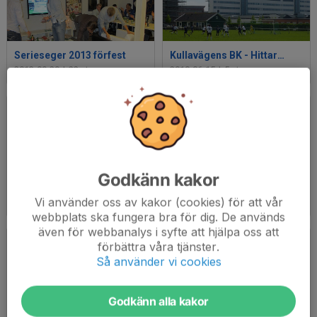
Serieseger 2013 förfest
Kullavägens BK - Hittarps IK
2013-09-29
|
22 st
2010-06-15
|
5 st
Godkänn kakor
Kullavägens BK - Grevie GIK
Kullavägens BK - Förslöv IF 100411
Vi använder oss av kakor (cookies) för att vår
2010-04-17
|
6 st
2010-04-12
|
5 st
webbplats ska fungera bra för dig. De används
även för webbanalys i syfte att hjälpa oss att
förbättra våra tjänster.
Så använder vi cookies
Godkänn alla kakor