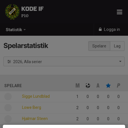
KODE IF
P10
Logga in
Statistik
Spelarstatistik
Spelare
Lag
2026, Alla serier
SPELARE
Sigge Lundblad
1
0
0
0
0
Lowe Berg
2
0
0
0
0
Hjalmar Steen
2
0
0
0
0