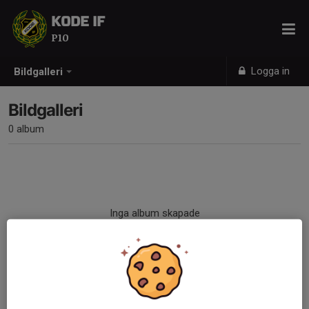
KODE IF
P10
Logga in
Bildgalleri
Bildgalleri
0 album
Inga album skapade