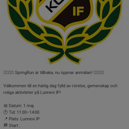
🏃‍♀️🏃‍♂️ SpringRun är tillbaka, nu öppnar anmälan! 🏃‍♂️🏃‍♀️
Välkommen till en härlig dag fylld av rörelse, gemenskap och
roliga aktiviteter på Lunnevi IP!
📅 Datum: 1 maj
🕐 Tid: 11:00–14:00
📍 Plats: Lunnevi IP
🏁 Start...