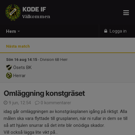
KODE IF
Välkommen
Logga in
Hem
Nästa match
Sön 16 aug 14:15
- Division 6B Herr
Ösets BK
Herrar
Omläggning konstgräset
9 jun, 12:54
0 kommentarer
idag går omläggningen av konstgräsplanen igång på riktigt. Alla
målen ska vara flyttade till grusplanen, när ni rullar in dem se till
så att hjulen snurrar så det inte blir onödiga skador.
Vill också lägga lite vikt på...