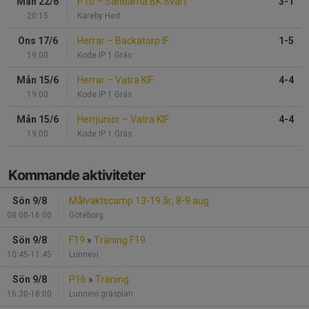
Mån 22/6
P10
–
Sandarna BK Svart
3-1
20:15
Kareby Hed
Ons 17/6
Herrar
–
Backatorp IF
1-5
19:00
Kode IP 1 Gräs
Mån 15/6
Herrar
–
Vatra KIF
4-4
19:00
Kode IP 1 Gräs
Mån 15/6
Herrjunior
–
Vatra KIF
4-4
19:00
Kode IP 1 Gräs
Kommande aktiviteter
Sön 9/8
Målvaktscamp 13-19 år, 8-9 aug
08:00-16:00
Göteborg
Sön 9/8
F19
»
Träning F19
10:45-11:45
Lunnevi
Sön 9/8
P16
»
Träning
16:30-18:00
Lunnevi gräsplan