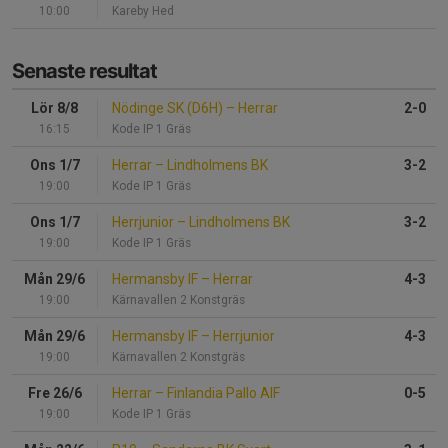
10:00
Kareby Hed
Senaste resultat
Lör 8/8
Nödinge SK (D6H)
–
Herrar
2-0
16:15
Kode IP 1 Gräs
Ons 1/7
Herrar
–
Lindholmens BK
3-2
19:00
Kode IP 1 Gräs
Ons 1/7
Herrjunior
–
Lindholmens BK
3-2
19:00
Kode IP 1 Gräs
Mån 29/6
Hermansby IF
–
Herrar
4-3
19:00
Kärnavallen 2 Konstgräs
Mån 29/6
Hermansby IF
–
Herrjunior
4-3
19:00
Kärnavallen 2 Konstgräs
Fre 26/6
Herrar
–
Finlandia Pallo AIF
0-5
19:00
Kode IP 1 Gräs