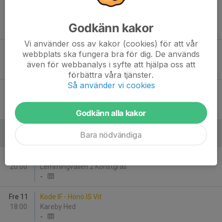
Lör 15
Hönö IS Vit - Kode IF
12:00
Hönö Arena 1
Godkänn kakor
-
Vi använder oss av kakor (cookies) för att vår
Lör 22
Torslanda IK Svart P17 - Kode IF
webbplats ska fungera bra för dig. De används
12:00
Torslandavallen 2 Konstgräs
även för webbanalys i syfte att hjälpa oss att
-
förbättra våra tjänster.
Så använder vi cookies
Fre 28
Kode IF - IK Zenith P17 Grön
18:00
Kareby Hed
-
Godkänn alla kakor
Bara nödvändiga
September
Ons 2
Utbynäs SK Blå - Kode IF
20:00
Lemmingvallen 2 Konstgräs
-
Fre 11
Kode IF - Hönö IS Vit
18:00
Kareby Hed
-