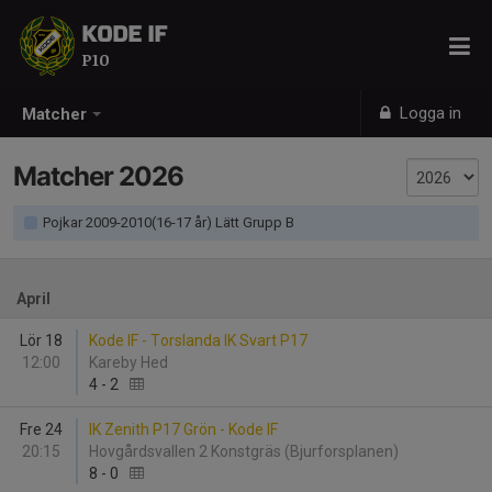
KODE IF
P10
Logga in
Matcher
Matcher 2026
Pojkar 2009-2010(16-17 år) Lätt Grupp B
April
Lör 18
Kode IF - Torslanda IK Svart P17
12:00
Kareby Hed
4
-
2
Fre 24
IK Zenith P17 Grön - Kode IF
20:15
Hovgårdsvallen 2 Konstgräs (Bjurforsplanen)
8
-
0