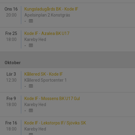
Ons 16
Kungsladugårds BK - Kode IF
20:00
Apelsinplan 2 Konstgräs
-
Fre 25
Kode IF - Azalea BK U17
18:00
Kareby Hed
-
Oktober
Lör 3
Kållered SK - Kode IF
12:30
Kållered Sportcenter 1
-
Fre 9
Kode IF - Mossens BK U17 Gul
18:00
Kareby Hed
-
Fre 16
Kode IF - Lekstorps IF/ Sjöviks SK
18:00
Kareby Hed