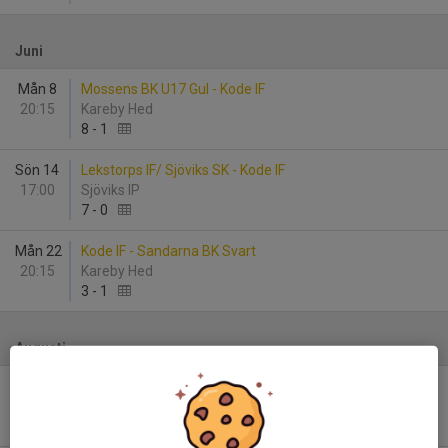
Juni
Mån 8
Mossens BK U17 Gul - Kode IF
20:15
Kareby Hed
8
-
1
Sön 14
Lekstorps IF/ Sjöviks SK - Kode IF
17:00
Sjöviks IP
7
-
0
Mån 22
Kode IF - Sandarna BK Svart
20:15
Kareby Hed
3
-
1
Augusti
Fre 14
Kode IF - Särö Kullavik IF 2
18:00
Kareby Hed
-