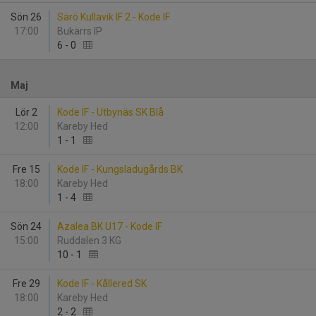
Sön 26
Särö Kullavik IF 2 - Kode IF
17:00
Bukärrs IP
6
-
0
Maj
Lör 2
Kode IF - Utbynäs SK Blå
12:00
Kareby Hed
1
-
1
Fre 15
Kode IF - Kungsladugårds BK
18:00
Kareby Hed
1
-
4
Sön 24
Azalea BK U17 - Kode IF
15:00
Ruddalen 3 KG
10
-
1
Fre 29
Kode IF - Kållered SK
18:00
Kareby Hed
2
-
2