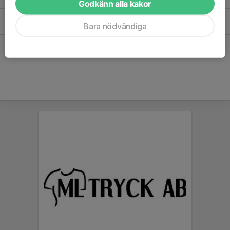
5,46 MB
Godkänn alla kakor
Informationsmaterial 2023 - Städamera Kungälv.pdf
Bara nödvändiga
5,08 MB
Kode IF presentation Johan Fallby.pdf
1,59 MB