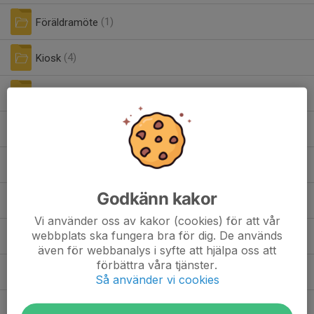
Föräldramöte
(1)
Kiosk
(4)
Lagkont 8105-9924 700 055-8
(0)
Matchvärd A-lagsmatch
(2)
Städning av klubbhus
(1)
Godkänn kakor
Ålborg Cup
(1)
Vi använder oss av kakor (cookies) för att vår
ATT GÖRA LISTA 2022.xlsx
webbplats ska fungera bra för dig. De används
0,01 MB
| Aktivitetslista
även för webbanalys i syfte att hjälpa oss att
förbättra våra tjänster.
Att-göra-lista-föräldrar-P10-2018-reviderad180511.pdf
Så använder vi cookies
0,06 MB
| Att-göra-lista-föräldrar-P10-reviderad180511
Henric Lilja. Föreläsning Kode IF.pdf