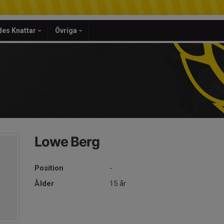
es Knattar
Övriga
Lowe Berg
Position
-
Ålder
15 år