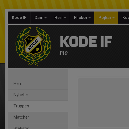
Kode IF
Dam
Herr
Flickor
Pojkar
Kod
KODE IF
P10
Hem
Nyheter
Truppen
Matcher
Statistik