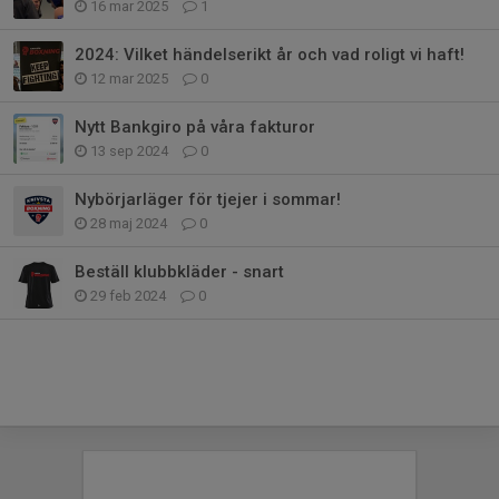
16 mar 2025
1
2024: Vilket händelserikt år och vad roligt vi haft!
12 mar 2025
0
Nytt Bankgiro på våra fakturor
13 sep 2024
0
Nybörjarläger för tjejer i sommar!
28 maj 2024
0
Beställ klubbkläder - snart
29 feb 2024
0