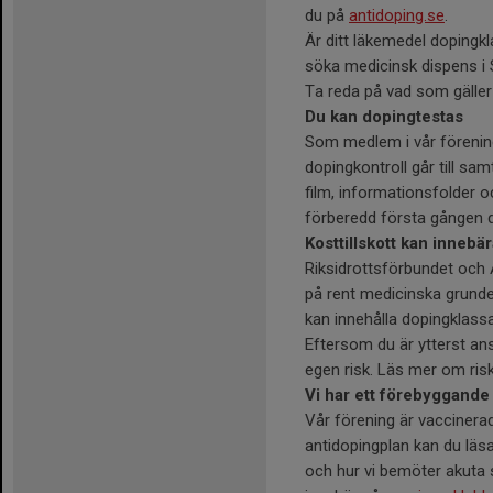
du på
antidoping.se
.
Är ditt läkemedel dopingkl
söka medicinsk dispens i Sv
Ta reda på vad som gäller 
Du kan dopingtestas
Som medlem i vår förening k
dopingkontroll går till sa
film, informationsfolder 
förberedd första gången 
Kosttillskott kan innebä
Riksidrottsförbundet och A
på rent medicinska grunde
kan innehålla dopingklassa
Eftersom du är ytterst ansv
egen risk. Läs mer om ris
Vi har ett förebyggande
Vår förening är vaccinerad
antidopingplan kan du läs
och hur vi bemöter akuta 