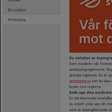
Kontakt
Bli medlem
Antidoping
Du omfattas av dopingre
Som medlem i vår förenin
antidopingreglemente. Reg
globala regelverk. Du är sj
antidoping.se
kan du läsa
bryter mot reglerna.
Kolla upp dina medicin
En del läkemedel innehåll
du enkelt söka upp din me
som är dopingklassade st