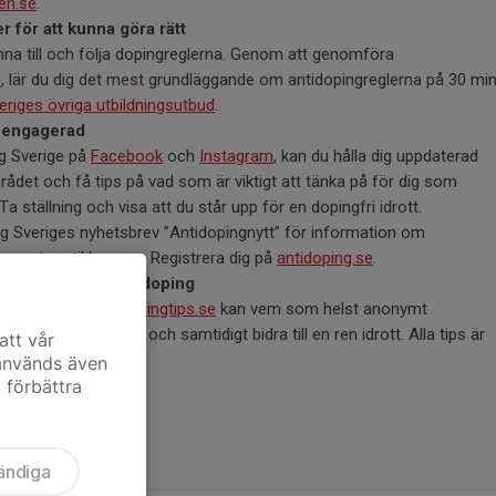
en.se
.
r för att kunna göra rätt
änna till och följa dopingreglerna. Genom att genomföra
e
, lär du dig det mest grundläggande om antidopingreglerna på 30 mi
eriges övriga utbildningsutbud
.
h engagerad
g Sverige på
Facebook
och
Instagram
, kan du hålla dig uppdaterad
det och få tips på vad som är viktigt att tänka på för dig som
a ställning och visa att du står upp för en dopingfri idrott.
g Sveriges nyhetsbrev ”Antidopingnytt” för information om
ressanta artiklar m.m. Registrera dig på
antidoping.se
.
portera misstänkt doping
got misstänkt?
På dopingtips.se
kan vem som helst anonymt
 misstänkt doping och samtidigt bidra till en ren idrott. Alla tips är
att vår
 används även
t förbättra
ändiga