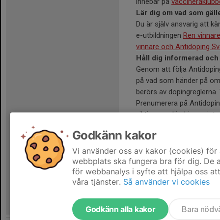
innebär på
vaccineraklubb
Lär dig om vad som gälle
Du är själv ansvarig att k
e-utbildningen
Ren vinnar
vinnare och Antidoping Sv
Håll dig informerad oc
Genom att följa Antidopin
på vad som händer på områ
berörs av dopingreglerna. T
Prenumerera på Antidopin
viktiga regeländringar, int
Skydda idrotten och rap
Godkänn kakor
Har du sett eller hört nå
tipsa Antidoping Sverige om
Vi använder oss av kakor (cookies) för 
viktiga.
webbplats ska fungera bra för dig. De
för webbanalys i syfte att hjälpa oss at
våra tjänster.
Så använder vi cookies
Godkänn alla kakor
Bara nödv