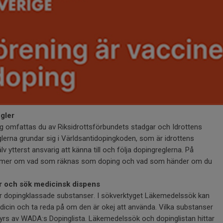
gler
g omfattas du av Riksidrottsförbundets stadgar och Idrottens
lerna grundar sig i Världsantidopingkoden, som är idrottens
älv ytterst ansvarig att känna till och följa dopingreglerna. På
 mer om vad som räknas som doping och vad som händer om du
er och sök medicinsk dispens
er dopingklassade substanser. I sökverktyget Läkemedelssök kan
dicin och ta reda på om den är okej att använda. Vilka substanser
yrs av WADA:s Dopinglista. Läkemedelssök och dopinglistan hittar