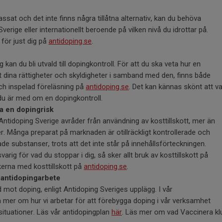
assat och det inte finns några tillåtna alternativ, kan du behöva
erige eller internationellt beroende på vilken nivå du idrottar på.
för just dig på
antidoping.se
.
an du bli utvald till dopingkontroll. För att du ska veta hur en
mt dina rättigheter och skyldigheter i samband med den, finns både
och inspelad föreläsning på
antidoping.se
. Det kan kännas skönt att v
du är med om en dopingkontroll.
ra en dopingrisk
ntidoping Sverige avråder från användning av kosttillskott, mer än
r. Många preparat på marknaden är otillräckligt kontrollerade och
de substanser, trots att det inte står på innehållsförteckningen.
arig för vad du stoppar i dig, så sker allt bruk av kosttillskott på
kerna med kosttillskott på
antidoping.se
.
 antidopingarbete
 mot doping, enligt Antidoping Sveriges upplägg. I vår
a mer om hur vi arbetar för att förebygga doping i vår verksamhet
situationer. Läs vår antidopingplan
här
. Läs mer om vad Vaccinera k