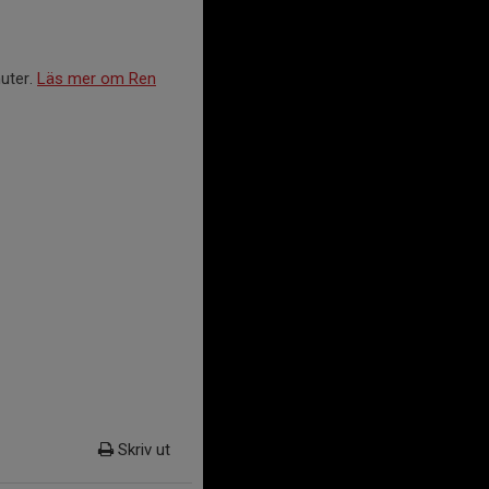
nuter.
Läs mer om Ren
Skriv ut