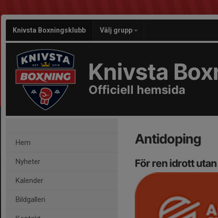
Knivsta Boxningsklubb
Välj grupp
Knivsta Box
Officiell hemsida
Antidoping
Hem
Nyheter
För ren idrott utan
Kalender
Bildgalleri