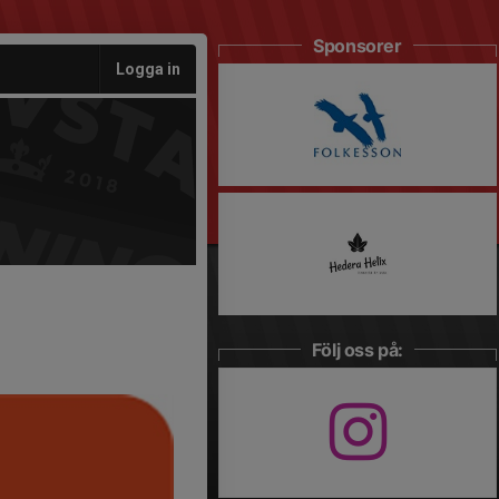
Sponsorer
Logga in
Följ oss på: