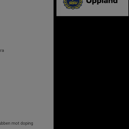
ara
lubben mot doping