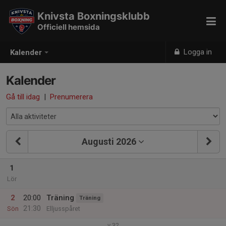
Knivsta Boxningsklubb
Officiell hemsida
Logga in
Kalender
Kalender
Gå till idag
|
Prenumerera
Augusti 2026
1
Lör
2
20:00
Träning
Träning
21:30
Sön
Elljusspåret
v.32