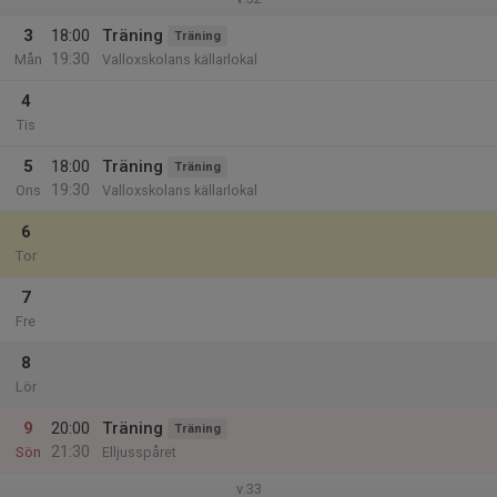
3
18:00
Träning
Träning
19:30
Mån
Valloxskolans källarlokal
4
Tis
5
18:00
Träning
Träning
19:30
Ons
Valloxskolans källarlokal
6
Tor
7
Fre
8
Lör
9
20:00
Träning
Träning
21:30
Sön
Elljusspåret
v.33