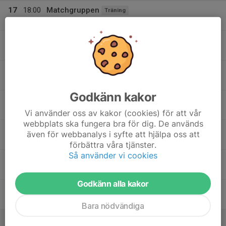
17
18:00
Matchgruppen
Träning
19:30
Mån
Valloxskolans källarlokal
19:30
Nybörjargruppen
Träning
20:30
Valloxskolans källarlokal
18
18:00
Fortsättningsgruppen
Träning
19:30
Tis
Valloxskolans källarlokal
Godkänn kakor
19
18:00
Matchgruppen
Träning
19:30
Ons
Valloxskolans källarlokal
Vi använder oss av kakor (cookies) för att vår
webbplats ska fungera bra för dig. De används
19:30
Nybörjargruppen
Träning
även för webbanalys i syfte att hjälpa oss att
20:30
Valloxskolans källarlokal
förbättra våra tjänster.
Så använder vi cookies
20
18:00
Fortsättningsgruppen
Träning
19:30
Tor
Valloxskolans källarlokal
Godkänn alla kakor
21
18:00
Gemensam träning
Träning
19:30
Fre
Valloxskolans källarlokal
Bara nödvändiga
22
14:00
Fri träning
Träning