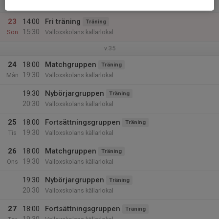
15:30
Lör
Valloxskolans källarlokal
23
14:00
Fri träning
Träning
15:30
Sön
Valloxskolans källarlokal
v.35
24
18:00
Matchgruppen
Träning
19:30
Mån
Valloxskolans källarlokal
19:30
Nybörjargruppen
Träning
20:30
Valloxskolans källarlokal
25
18:00
Fortsättningsgruppen
Träning
19:30
Tis
Valloxskolans källarlokal
26
18:00
Matchgruppen
Träning
19:30
Ons
Valloxskolans källarlokal
19:30
Nybörjargruppen
Träning
20:30
Valloxskolans källarlokal
27
18:00
Fortsättningsgruppen
Träning