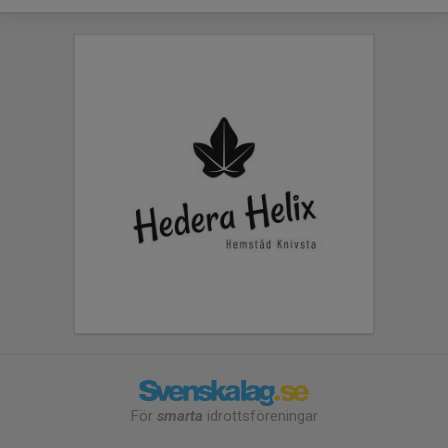
För
smarta
idrottsföreningar