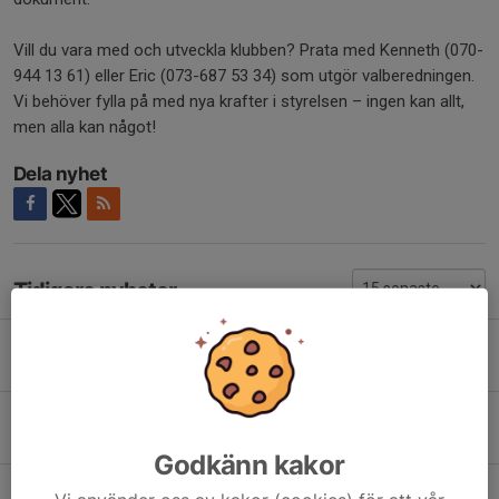
Vill du vara med och utveckla klubben? Prata med Kenneth (070-
944 13 61) eller Eric (073-687 53 34) som utgör valberedningen.
Vi behöver fylla på med nya krafter i styrelsen – ingen kan allt,
men alla kan något!
Dela nyhet
Tidigare nyheter
Nu startar vi KID BOX för barn 6-10 år
2 mar, 21:35
0
Knivsta Boxning gör kanonresultat på de stora tävlingarna!
2 mar, 21:24
0
Godkänn kakor
Det var ett tag sedan, men tål att berättas igen!