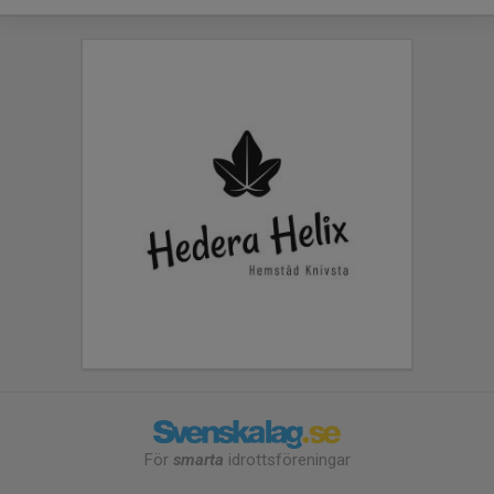
För
smarta
idrottsföreningar