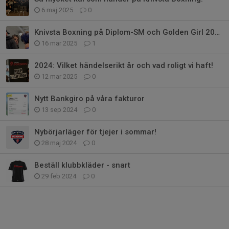
6 maj 2025
0
Knivsta Boxning på Diplom-SM och Golden Girl 2025!
16 mar 2025
1
2024: Vilket händelserikt år och vad roligt vi haft!
12 mar 2025
0
Nytt Bankgiro på våra fakturor
13 sep 2024
0
Nybörjarläger för tjejer i sommar!
28 maj 2024
0
Beställ klubbkläder - snart
29 feb 2024
0