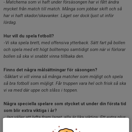
- Matcherna som vi haft under försäsongen har vi fått ändra
mycket från match till match. Många som jobbar skift och så
har vi haft skador/skavanker. Läget ser dock ljust ut inför
lördag.
Hur vill du spela fotboll?
-
Vi ska spela brett, med offensiva ytterback. Sätt fart på bollen
och spela med ett högt bolltempo samtidigt som när vi förlorar
bollen så ska vi snabbt vinna tillbaka den.
Finns det några målsättningar för säsongen?
-Såklart vi vill vinna så många matcher som möjligt och spela
så bra fotboll som möjligt. Får truppen vara hel och frisk så ska
vi va med där uppe och slåss i toppen.
Några speciella spelare som stycket ut under din första tid
som blir extra viktiga i år?
- Jag väljer att lyfta fram laget, alla är lika viktiga. Ett extra plus
till spelarna från äldsta pojklaget som varit med och
tränat/spelat med oss under våren och gör det bra. Det är