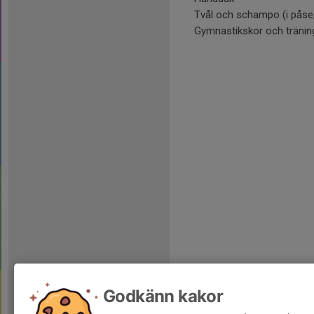
Tvål och schampo (i påse
Gymnastikskor och tränin
Godkänn kakor