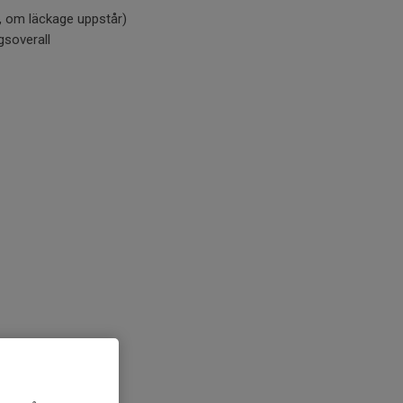
, om läckage uppstår)
gsoverall