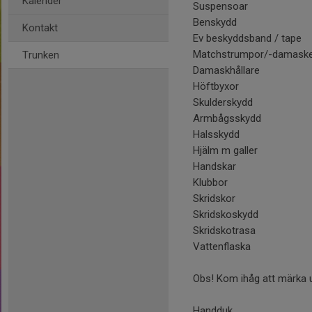
Kalender
Suspensoar
Benskydd
Kontakt
Ev beskyddsband / tape
Matchstrumpor/-damask
Trunken
Damaskhållare
Höftbyxor
Skulderskydd
Armbågsskydd
Halsskydd
Hjälm m galler
Handskar
Klubbor
Skridskor
Skridskoskydd
Skridskotrasa
Vattenflaska
Obs! Kom ihåg att märka 
Handduk