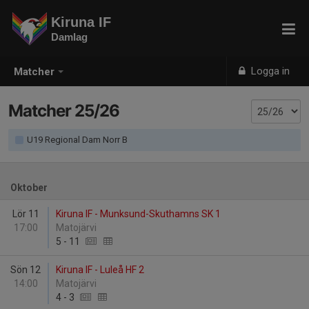
Kiruna IF
Damlag
Logga in
Matcher
Matcher 25/26
U19 Regional Dam Norr B
Oktober
Lör 11
Kiruna IF - Munksund-Skuthamns SK 1
17:00
Matojärvi
5
-
11
Sön 12
Kiruna IF - Luleå HF 2
14:00
Matojärvi
4
-
3