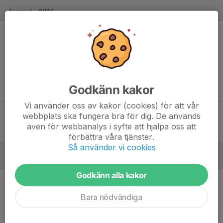
Januari - 2026
Lör 10
Kiruna IF - Kalix HC/HaparandaTornio UHC
14:00
Matojärvi
0
-
2
Lör 17
MoDo Hockey 2 - Kiruna IF
16:30
Bjästa hallen
Godkänn kakor
13
-
1
Vi använder oss av kakor (cookies) för att vår
Sön 18
IF Björklöven - Kiruna IF
webbplats ska fungera bra för dig. De används
11:00
Visionite Arena
även för webbanalys i syfte att hjälpa oss att
4
-
0
förbättra våra tjänster.
Så använder vi cookies
Februari - 2026
Godkänn alla kakor
Sön 1
Kiruna IF - IF Björklöven
10:00
Matojärvi
Bara nödvändiga
6
-
4
Fre 20
Kiruna IF - Malmbergets AIF