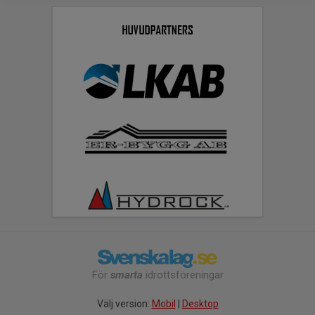
För
smarta
idrottsföreningar
Välj version:
Mobil
|
Desktop