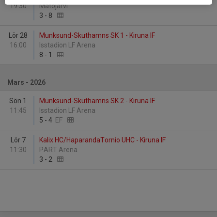
19:30
Matojärvi
3
-
8
Lör 28
Munksund-Skuthamns SK 1 - Kiruna IF
16:00
Isstadion LF Arena
8
-
1
Mars - 2026
Sön 1
Munksund-Skuthamns SK 2 - Kiruna IF
11:45
Isstadion LF Arena
5
-
4
EF
Lör 7
Kalix HC/HaparandaTornio UHC - Kiruna IF
11:30
PART Arena
3
-
2