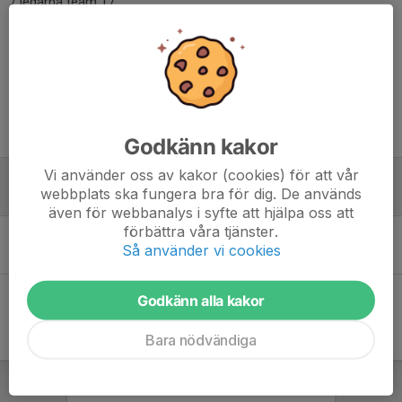
/ ledarna team 17
Dela nyhet
Tidigare nyheter
Godkänn kakor
Vi använder oss av kakor (cookies) för att vår
Säsongen är avslutad
webbplats ska fungera bra för dig. De används
15 mar, 15:40
0
även för webbanalys i syfte att hjälpa oss att
förbättra våra tjänster.
Laget som krigar på!
Så använder vi cookies
26 nov 2025
0
Godkänn alla kakor
Bara nödvändiga