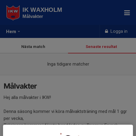
IK WAXHOLM
Målvakter
Logga in
Hem
Nästa match
Senaste resultat
Inga tidigare matcher
Målvakter
Hej alla målvakter i IKW!
Denna säsong kommer vi köra målvaktsträning med mål 1 ggr
per vecka,
Träningen kommer i första hand ledas av Rasmus Frunck
Fokus ligger på att bli trygg i målet och glädjen att stå i mål.