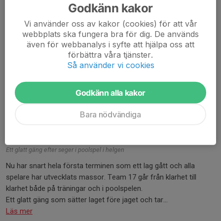
Godkänn kakor
Vi använder oss av kakor (cookies) för att vår
webbplats ska fungera bra för dig. De används
även för webbanalys i syfte att hjälpa oss att
förbättra våra tjänster.
Så använder vi cookies
Godkänn alla kakor
Bara nödvändiga
Ett glatt gäng efter seger i poolspel i helgen
Nu har snart hela första terminen som ett lag gått och alla
spelare har utvecklats massor. Team 17 går från klarhet till
klarhet både på träningar och i poolspelen.
Ett glatt gäng som sätter laget före jaget och tar...
Läs mer