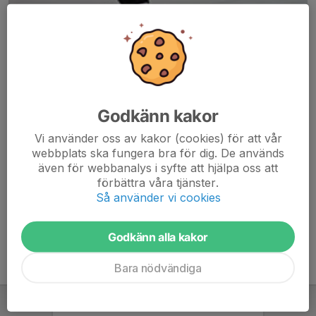
Godkänn kakor
Här hamnar automatiskt de senaste nyheterna på hemsidan. För
Vi använder oss av kakor (cookies) för att vår
att kunna börja administrera hemsidan loggar du in högst upp till
webbplats ska fungera bra för dig. De används
höger.
även för webbanalys i syfte att hjälpa oss att
förbättra våra tjänster.
/Svenskalag.se
Så använder vi cookies
Godkänn alla kakor
Bara nödvändiga