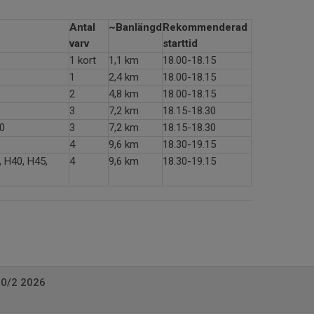
Antal
~Banlängd
Rekommenderad
varv
starttid
1 kort
1,1 km
18.00-18.15
1
2,4 km
18.00-18.15
2
4,8 km
18.00-18.15
3
7,2 km
18.15-18.30
0
3
7,2 km
18.15-18.30
4
9,6 km
18.30-19.15
 H40, H45,
4
9,6 km
18.30-19.15
10/2 2026