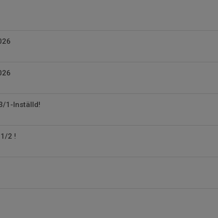
026
026
/1-Inställd!
1/2 !