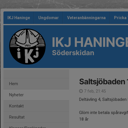
IKJ Haninge
Ungdomar
Veteranbänningarna
Pricka
IKJ HANING
Söderskidan
Saltsjöbaden
Hem
7 feb, 21:45
Nyheter
Deltävling 4, Saltsjöbaden 
Kontakt
Glöm inte betala spåravgif
Resultat
18 år