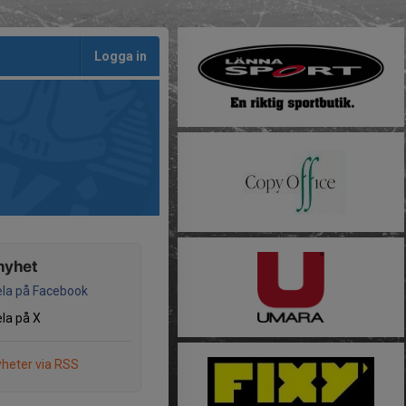
Logga in
nyhet
la på Facebook
la på X
heter via RSS