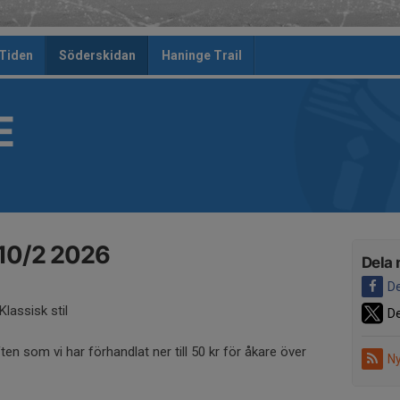
 Tiden
Söderskidan
Haninge Trail
E
 10/2 2026
Dela 
De
Klassisk stil
De
ten som vi har förhandlat ner till 50 kr för åkare över
Ny