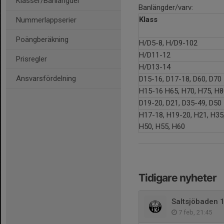
Klasser/Banlängder
Banlängder/varv:
Klass
Nummerlappserier
Poängberäkning
H/D5-8, H/D9-102
H/D11-12
Prisregler
H/D13-14
Ansvarsfördelning
D15-16, D17-18, D60, D70
H15-16 H65, H70, H75, H8
D19-20, D21, D35-49, D50
H17-18, H19-20, H21, H35,
H50, H55, H60
Tidigare nyheter
Saltsjöbaden 
7 feb, 21:45