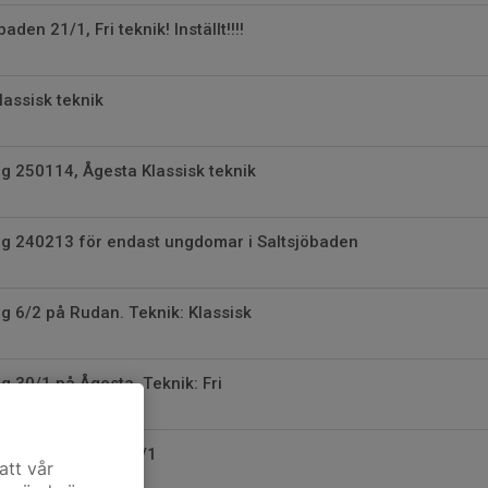
baden 21/1, Fri teknik! Inställt!!!!
lassisk teknik
ng 250114, Ågesta Klassisk teknik
ng 240213 för endast ungdomar i Saltsjöbaden
ng 6/2 på Rudan. Teknik: Klassisk
ng 30/1 på Ågesta. Teknik: Fri
ng Saltsjöbaden 23/1
att vår