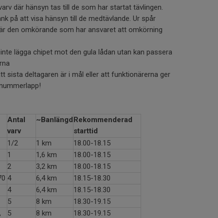
rv där hänsyn tas till de som har startat tävlingen.
änk på att visa hänsyn till de medtävlande. Ur spår
et är den omkörande som har ansvaret att omkörning
inte lägga chipet mot den gula lådan utan kan passera
rna
t sista deltagaren är i mål eller att funktionärerna ger
n nummerlapp!
Antal
~Banlängd
Rekommenderad
varv
starttid
1/2
1 km
18.00-18.15
1
1,6 km
18.00-18.15
2
3,2 km
18.00-18.15
70
4
6,4 km
18.15-18.30
4
6,4 km
18.15-18.30
5
8 km
18.30-19.15
,
5
8 km
18.30-19.15