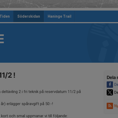
 Tiden
Söderskidan
Haninge Trail
E
1/2 !
Dela 
De
 deltävling 2 i fri teknik på reservdatum 11/2 på
De
år) erlägger spåravgift på 50:-!
Ny
 kort och smal uppmanar vi till följande: