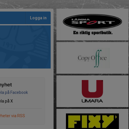
Logga in
nyhet
la på Facebook
la på X
heter via RSS