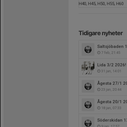
H40, H45, H50, H55, H60
Tidigare nyheter
Saltsjöbaden 
7 feb, 21:45
Lida 3/2 2026!
31 jan, 14:01
Ågesta 27/1 2
23 jan, 20:44
Ågesta 20/1 2
18 jan, 07:33
Söderskidan 13
9 jan, 17:57