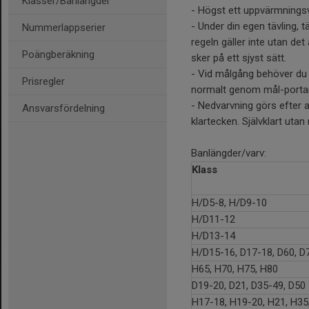
Klasser/Banlängder
- Högst ett uppvärmningsva
- Under din egen tävling, t
Nummerlappserier
regeln gäller inte utan d
Poängberäkning
sker på ett sjyst sätt.
- Vid målgång behöver du 
Prisregler
normalt genom mål-porta
- Nedvarvning görs efter at
Ansvarsfördelning
klartecken. Självklart uta
Banlängder/varv:
Klass
H/D5-8, H/D9-10
H/D11-12
H/D13-14
H/D15-16, D17-18, D60, D
H65, H70, H75, H80
D19-20, D21, D35-49, D50
H17-18, H19-20, H21, H35