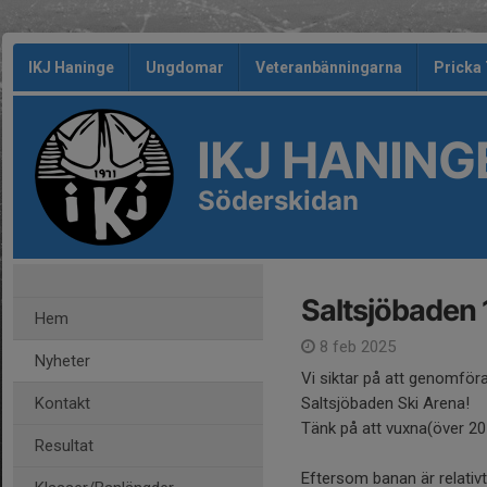
IKJ Haninge
Ungdomar
Veteranbänningarna
Pricka
IKJ HANING
Söderskidan
Saltsjöbaden 1
Hem
8 feb 2025
Nyheter
Vi siktar på att genomföra
Kontakt
Saltsjöbaden Ski Arena!
Tänk på att vuxna(över 20 
Resultat
Eftersom banan är relativt