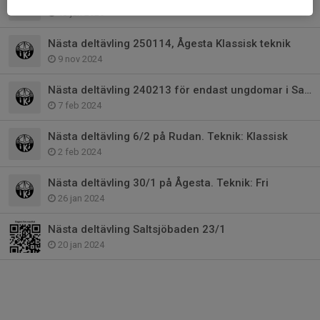
13 jan 2025
Nästa deltävling 250114, Ågesta Klassisk teknik
9 nov 2024
Nästa deltävling 240213 för endast ungdomar i Saltsjöbaden
7 feb 2024
Nästa deltävling 6/2 på Rudan. Teknik: Klassisk
2 feb 2024
Nästa deltävling 30/1 på Ågesta. Teknik: Fri
26 jan 2024
Nästa deltävling Saltsjöbaden 23/1
20 jan 2024