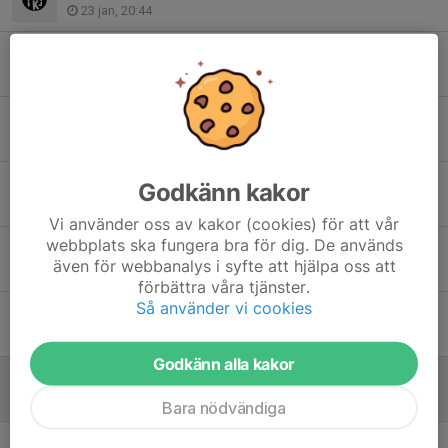
23 jan, 20:44
Ågesta 20/1 2026
18 jan, 07:33
Söderskidan 13/1-Inställd!
9 jan, 17:57
Saltsjöbaden 11/2 !
Godkänn kakor
8 feb 2025
Vi använder oss av kakor (cookies) för att vår
webbplats ska fungera bra för dig. De används
Rudan 4/2!
även för webbanalys i syfte att hjälpa oss att
2 feb 2025
förbättra våra tjänster.
Så använder vi cookies
Ågesta 28/1!
26 jan 2025
Godkänn alla kakor
Inställt-Saltsjöbaden 21/1, Fri teknik! Inställt!!!!
20 jan 2025
Bara nödvändiga
Ågesta 14/1, Klassisk teknik