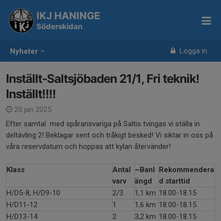
IKJ HANINGE
Söderskidan
Logga in
Nyheter
Inställt-Saltsjöbaden 21/1, Fri teknik!
Inställt!!!!
20 jan 2025
Efter samtal med spåransvariga på Saltis tvingas vi ställa in
deltävling 2! Beklagar sent och tråkigt besked! Vi siktar in oss på
våra reservdatum och hoppas att kylan återvänder!
Klass
Antal
~Banl
Rekommendera
varv
ängd
d starttid
H/D5-8, H/D9-10
2/3
1,1 km
18.00-18.15
H/D11-12
1
1,6 km
18.00-18.15
H/D13-14
2
3,2 km
18.00-18.15