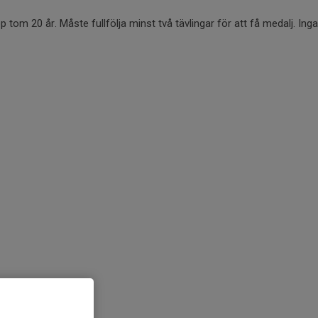
upp tom 20 år. Måste fullfölja minst två tävlingar för att få medalj. Inga 