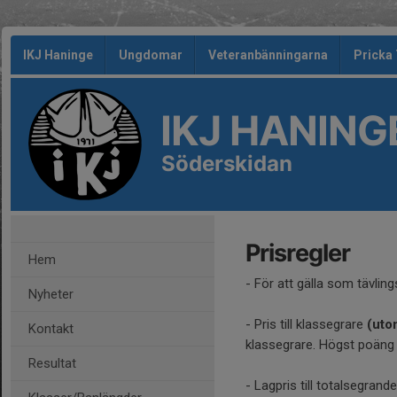
IKJ Haninge
Ungdomar
Veteranbänningarna
Pricka
IKJ HANING
Söderskidan
Prisregler
Hem
- För att gälla som tävli
Nyheter
- Pris till klassegrare
(uto
Kontakt
klassegrare. Högst poäng v
Resultat
- Lagpris till totalsegrand