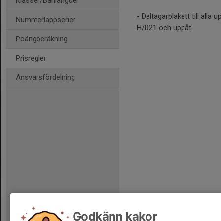
Klasser/Banlängder
- Deltagarplakett till alla 
Nummerlappserier
H/D21 och uppåt.
Poängberäkning
Prisregler
Ansvarsfördelning
Godkänn kakor