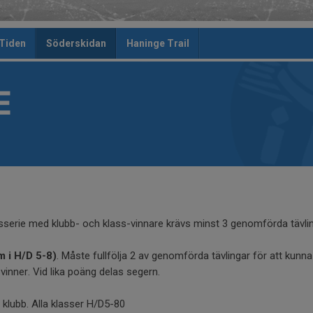
 Tiden
Söderskidan
Haninge Trail
E
ngsserie med klubb- och klass-vinnare krävs minst 3 genomförda tävlin
m i H/D 5-8)
. Måste fullfölja 2 av genomförda tävlingar för att kun
inner. Vid lika poäng delas segern.
e klubb. Alla klasser H/D5-80