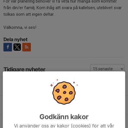
För vår planering behöver vi få veta hur många som kommer
från din/er familj. Kom ihåg att svara på kallelsen, uteblivet svar
tolkas som att ingen deltar.
Välkomna, vi ses!
Dela nyhet
Tidigare nyheter
SM-Guld och ett starkt deltagande på Veteran SM
Idag, 12:02
1
Anmälan öppen - PRK 3 (18 aug) & Vingarnas Öppna KM (5 sept)
2 jul, 18:05
0
Godkänn kakor
Vingaspelen 2026 är avslutad
Vi använder oss av kakor (cookies) för att vår
29 jun, 07:56
0