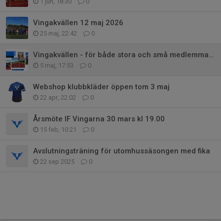
1 jun, 18:30
0
Vingakvällen 12 maj 2026
25 maj, 22:42
0
Vingakvällen - för både stora och små medlemmar i IF Vingarna
5 maj, 17:53
0
Webshop klubbkläder öppen tom 3 maj
22 apr, 22:02
0
Årsmöte IF Vingarna 30 mars kl 19.00
15 feb, 10:21
0
Avslutningsträning för utomhussäsongen med fika
22 sep 2025
0