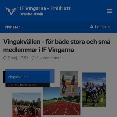
IF Vingarna - Friidrott
Örnsköldsvik
Logga in
Nyheter
Vingakvällen - för både stora och små
medlemmar i IF Vingarna
5 maj, 17:53
0 kommentarer