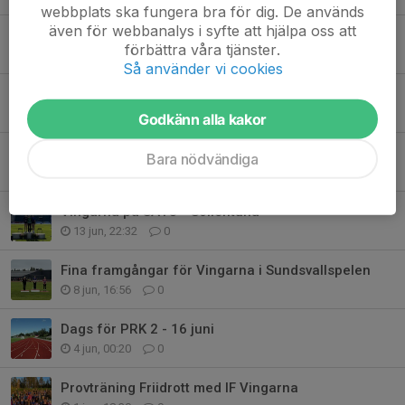
webbplats ska fungera bra för dig. De används
även för webbanalys i syfte att hjälpa oss att
Första dagen av Vingaspelen 2026 är avklarad
förbättra våra tjänster.
28 jun, 00:40
0
Så använder vi cookies
Välkommen till Vingaspelen 2026
26 jun, 11:51
0
Godkänn alla kakor
Lyckad PRK-kväll
Bara nödvändiga
17 jun, 18:30
0
Vingarna på SAYO - Sollentuna
13 jun, 22:32
0
Fina framgångar för Vingarna i Sundsvallspelen
8 jun, 16:56
0
Dags för PRK 2 - 16 juni
4 jun, 00:20
0
Provträning Friidrott med IF Vingarna