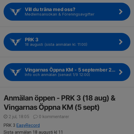
Vill du träna med oss?
Medlemsansökan & Föreningsavgifter
PRK 3
18 augusti (sista anmälan kl. 11:00)
Vingarnas Öppna KM - 5 september 2026
Info och anmälan (senast 1/9 12:00)
Anmälan öppen - PRK 3 (18 aug) &
Vingarnas Öppna KM (5 sept)
2 jul, 18:05
0 kommentarer
PRK 3
EasyRecord
Sista anmälan 18 augusti kl 11