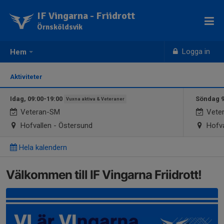
IF Vingarna - Friidrott
Örnsköldsvik
Logga in
Hem
Aktiviteter
Idag, 09:00-19:00
Söndag 9
Vuxna aktiva & Veteraner
Veteran-SM
Vete
Hofvallen - Östersund
Hofva
Hela kalendern
Välkommen till IF Vingarna Friidrott!