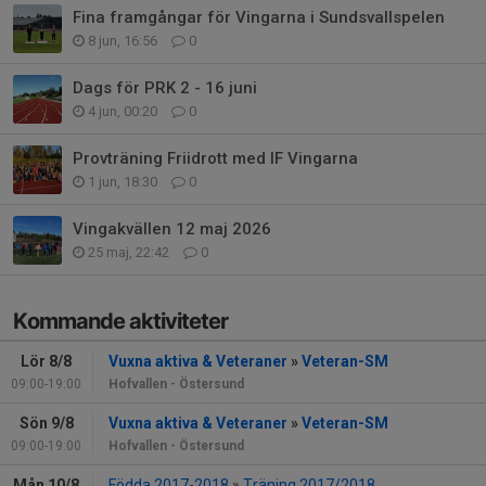
Fina framgångar för Vingarna i Sundsvallspelen
8 jun, 16:56
0
Dags för PRK 2 - 16 juni
4 jun, 00:20
0
Provträning Friidrott med IF Vingarna
1 jun, 18:30
0
Vingakvällen 12 maj 2026
25 maj, 22:42
0
Kommande aktiviteter
Lör 8/8
Vuxna aktiva & Veteraner
»
Veteran-SM
09:00-19:00
Hofvallen - Östersund
Sön 9/8
Vuxna aktiva & Veteraner
»
Veteran-SM
09:00-19:00
Hofvallen - Östersund
Mån 10/8
Födda 2017-2018
»
Träning 2017/2018