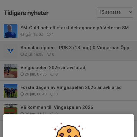
Tidigare nyheter
SM-Guld och ett starkt deltagande på Veteran SM
Igår, 12:02
1
Anmälan öppen - PRK 3 (18 aug) & Vingarnas Öppna KM (5 sept)
2 jul, 18:05
0
Vingaspelen 2026 är avslutad
29 jun, 07:56
0
Första dagen av Vingaspelen 2026 är avklarad
28 jun, 00:40
0
Välkommen till Vingaspelen 2026
26 jun, 11:51
0
Lyckad PRK-kväll
17 jun, 18:30
0