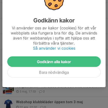
Vingarna på SAYO - Sollentuna
13 jun, 22:32
0
Godkänn kakor
Fina framgångar för Vingarna i Sundsvallspelen
Vi använder oss av kakor (cookies) för att vår
8 jun, 16:56
0
webbplats ska fungera bra för dig. De används
även för webbanalys i syfte att hjälpa oss att
Dags för PRK 2 - 16 juni
förbättra våra tjänster.
4 jun, 00:20
0
Så använder vi cookies
Provträning Friidrott med IF Vingarna
1 jun, 18:30
0
Godkänn alla kakor
Vingakvällen 12 maj 2026
Bara nödvändiga
25 maj, 22:42
0
Vingakvällen - för både stora och små medlemmar i IF Vingarna
5 maj, 17:53
0
Webshop klubbkläder öppen tom 3 maj
22 apr, 22:02
0