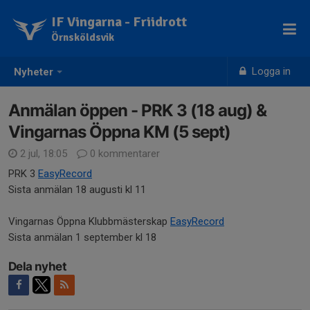
IF Vingarna - Friidrott
Örnsköldsvik
Logga in
Nyheter
Anmälan öppen - PRK 3 (18 aug) &
Vingarnas Öppna KM (5 sept)
2 jul, 18:05
0 kommentarer
PRK 3
EasyRecord
Sista anmälan 18 augusti kl 11
Vingarnas Öppna Klubbmästerskap
EasyRecord
Sista anmälan 1 september kl 18
Dela nyhet