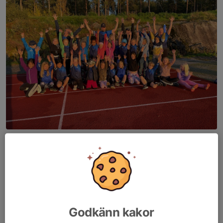
Solig kväll på Skyttis med IF Vingarna
2026
Lekfull träning för våra medlemmar mellan 11-13 år.
Fokus under träningarna är att ha roligt och att få testa på olika
friidrottsgrenar.
Godkänn kakor
Tränar under utomhussäsongen 2026
Torsdagar kl 17:30-18:30