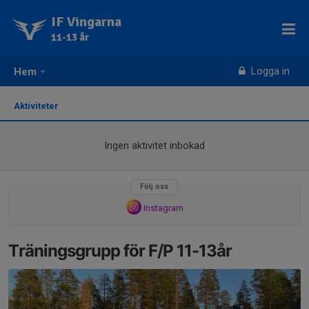
IF Vingarna
11-13 år
Logga in
Hem
Aktiviteter
Ingen aktivitet inbokad
Följ oss
Instagram
Träningsgrupp för F/P 11-13år