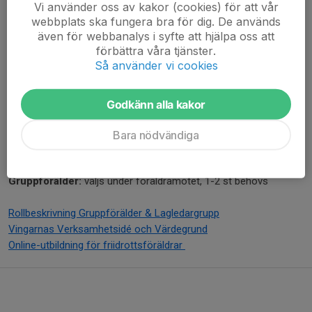
Vi använder oss av kakor (cookies) för att vår
Säsong: maj-september
webbplats ska fungera bra för dig. De används
även för webbanalys i syfte att hjälpa oss att
Viktiga datum 2026
förbättra våra tjänster.
Så använder vi cookies
tis 12 maj Vingakvällen (Skyttis)
mån 25 maj 1:a PRK-tävlingen (Skyttis)
tis 16 juni 2:a PRK-tävlingen (Skyttis)
Godkänn alla kakor
lör 27-28 juni Vingaspelen
Bara nödvändiga
Tränare:
Emelie Lundmark, Marcus Helmersson, Magnus
Häggström, Edvin Näslund, Marie Björklund (ny)
Gruppförälder:
väljs under föräldramötet, 1-2 st behövs
Rollbeskrivning Gruppförälder & Lagledargrupp
Vingarnas Verksamhetsidé och Värdegrund
Online-utbildning för friidrottsföräldrar