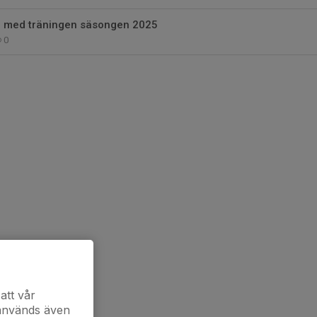
ng med träningen säsongen 2025
0
att vår
 används även