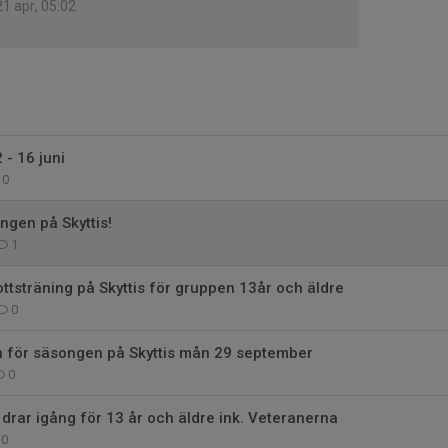
21 apr, 05:02
 - 16 juni
0
ngen på Skyttis!
1
rottsträning på Skyttis för gruppen 13år och äldre
0
n för säsongen på Skyttis mån 29 september
0
rar igång för 13 år och äldre ink. Veteranerna
0