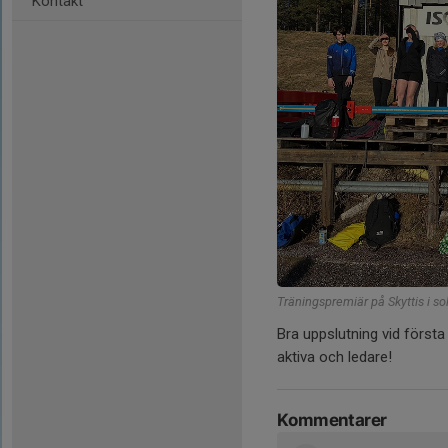
Kontakt
Träningspremiär på Skyttis i so
Bra uppslutning vid första u
aktiva och ledare!
Kommentarer