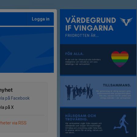
Logga in
nyhet
la på Facebook
la på X
heter via RSS