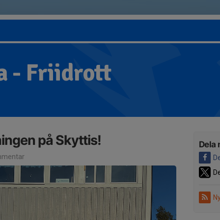
 - Friidrott
ingen på Skyttis!
Dela 
mentar
De
De
Ny