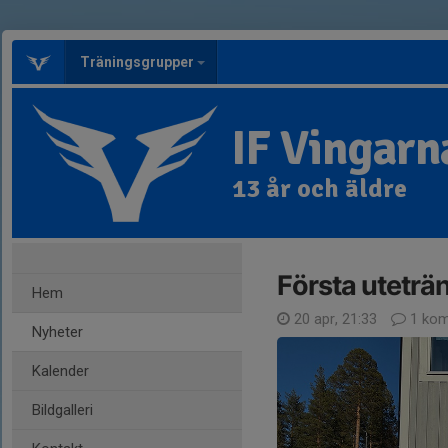
Träningsgrupper
IF Vingarna
13 år och äldre
Första uteträn
Hem
20 apr, 21:33
1 kom
Nyheter
Kalender
Bildgalleri