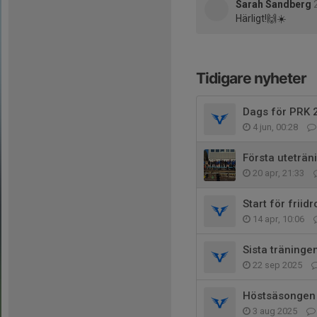
Sarah Sandberg
Härligt!🙌☀️
Tidigare nyheter
Dags för PRK 2
4 jun, 00:28
Första uteträni
20 apr, 21:33
Start för friid
14 apr, 10:06
Sista träninge
22 sep 2025
Höstsäsongen d
3 aug 2025