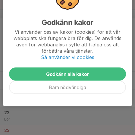
16:00
Sön
Stockholms Stadion
v.34
Godkänn kakor
17
18:15
Träning Friidrott - 13 år och äldre
19:45
Mån
Skyttis Idrottsplats
Vi använder oss av kakor (cookies) för att vår
webbplats ska fungera bra för dig. De används
18
17:30
PRK 3-Tävling - IF Vingarna
även för webbanalys i syfte att hjälpa oss att
20:00
Tis
Skyttis Idrottsplats
förbättra våra tjänster.
Så använder vi cookies
19
18:15
Träning Friidrott - 13 år och äldre
19:45
Ons
Skyttis Idrottsplats
Godkänn alla kakor
20
18:15
Träning Friidrott - 13 år och äldre
19:45
Tor
Skyttis Idrottsplats
Bara nödvändiga
21
Fre
22
Lör
23