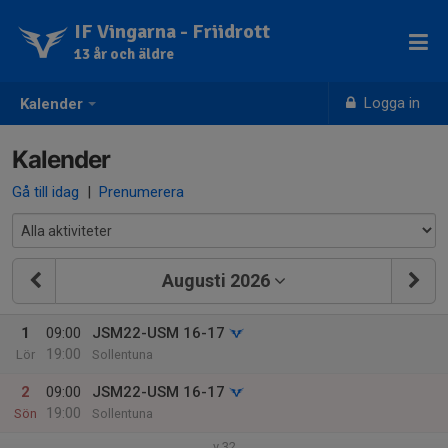
IF Vingarna - Friidrott
13 år och äldre
Logga in
Kalender
Kalender
Gå till idag
|
Prenumerera
Augusti 2026
1
09:00
JSM22-USM 16-17
19:00
Lör
Sollentuna
2
09:00
JSM22-USM 16-17
19:00
Sön
Sollentuna
v.32