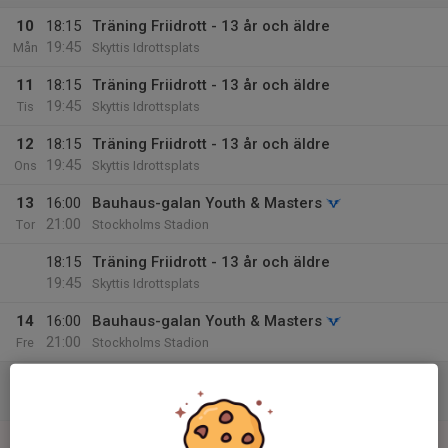
10
18:15
Träning Friidrott - 13 år och äldre
19:45
Mån
Skyttis Idrottsplats
11
18:15
Träning Friidrott - 13 år och äldre
19:45
Tis
Skyttis Idrottsplats
12
18:15
Träning Friidrott - 13 år och äldre
19:45
Ons
Skyttis Idrottsplats
13
16:00
Bauhaus-galan Youth & Masters
21:00
Tor
Stockholms Stadion
18:15
Träning Friidrott - 13 år och äldre
19:45
Skyttis Idrottsplats
14
16:00
Bauhaus-galan Youth & Masters
21:00
Fre
Stockholms Stadion
15
09:00
Bauhaus-galan Youth & Masters
17:00
Lör
Stockholms Stadion
16
09:00
Bauhaus-galan Youth & Masters