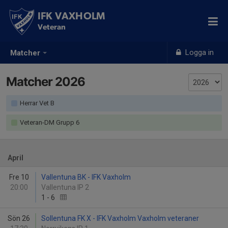
IFK VAXHOLM
Veteran
Logga in
Matcher
Matcher 2026
Herrar Vet B
Veteran-DM Grupp 6
April
Fre 10
Vallentuna BK - IFK Vaxholm
20:00
Vallentuna IP 2
1
-
6
Sön 26
Sollentuna FK X - IFK Vaxholm Vaxholm veteraner