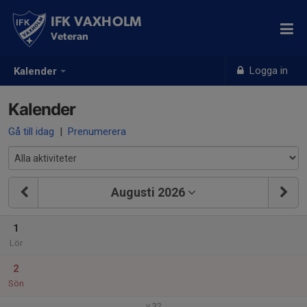
IFK VAXHOLM
Veteran
Logga in
Kalender
Kalender
Gå till idag
|
Prenumerera
Augusti 2026
1
Lör
2
Sön
v.32