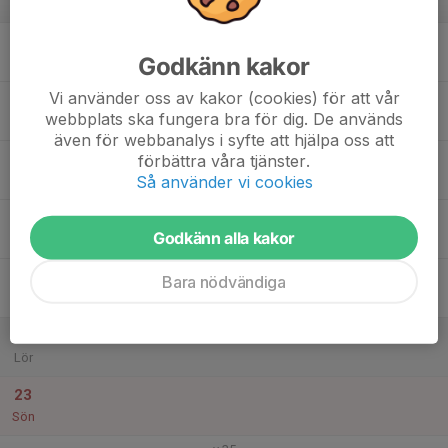
v.34
17
Godkänn kakor
Mån
Vi använder oss av kakor (cookies) för att vår
18
20:30
Träning
webbplats ska fungera bra för dig. De används
21:45
Tis
Vaxö IP
även för webbanalys i syfte att hjälpa oss att
19
förbättra våra tjänster.
Så använder vi cookies
Ons
20
20:30
Träning
Godkänn alla kakor
21:45
Tor
Vaxö IP
21
Bara nödvändiga
Fre
22
Lör
23
Sön