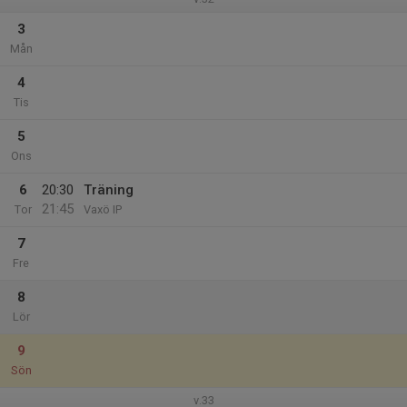
3
Mån
4
Tis
5
Ons
6
20:30
Träning
21:45
Tor
Vaxö IP
7
Fre
8
Lör
9
Sön
v.33