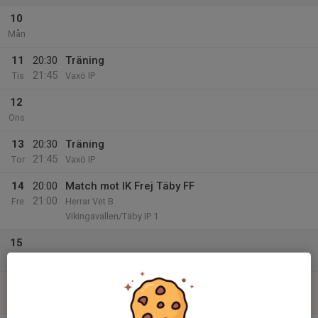
10
Mån
11
20:30
Träning
21:45
Tis
Vaxö IP
12
Ons
13
20:30
Träning
21:45
Tor
Vaxö IP
14
20:00
Match mot IK Frej Täby FF
21:00
Fre
Herrar Vet B
Vikingavallen/Täby IP 1
15
Lör
16
Sön