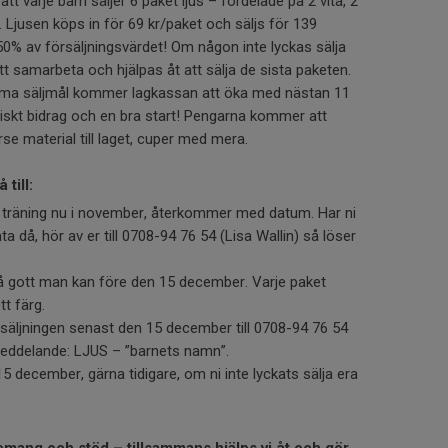
r att varje barn säljer 6 paket ljus – fördelade på 2 vita, 2
 Ljusen köps in för 69 kr/paket och säljs för 139
 50% av försäljningsvärdet! Om någon inte lyckas sälja
tt samarbeta och hjälpas åt att sälja de sista paketen.
mma säljmål kommer lagkassan att öka med nästan 11
astiskt bidrag och en bra start! Pengarna kommer att
erse material till laget, cuper med mera.
till:
n träning nu i november, återkommer med datum. Har ni
ta då, hör av er till 0708-94 76 54 (Lisa Wallin) så löser
så gott man kan före den 15 december. Varje paket
tt färg.
säljningen senast den 15 december till 0708-94 76 54
i meddelande: LJUS – ”barnets namn”.
 december, gärna tidigare, om ni inte lyckats sälja era