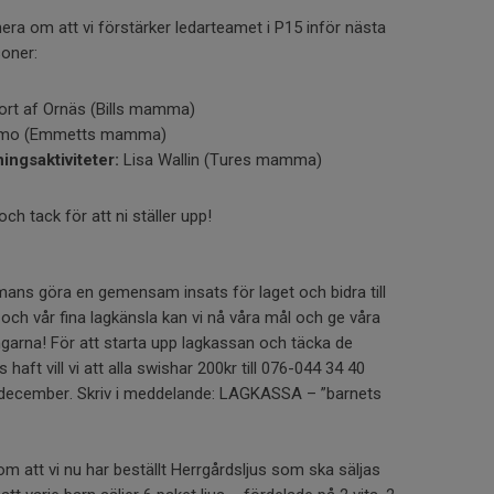
rmera om att vi förstärker ledarteamet i P15 inför nästa
oner:
ort af Ornäs (Bills mamma)
emo (Emmetts mamma)
ningsaktiviteter:
Lisa Wallin (Tures mamma)
och tack för att ni ställer upp!
mmans göra en gemensam insats för laget och bidra till
 och vår fina lagkänsla kan vi nå våra mål och ge våra
ingarna! För att starta upp lagkassan och täcka de
 haft vill vi att alla swishar 200kr till 076-044 34 40
december. Skriv i meddelande: LAGKASSA – ”barnets
 om att vi nu har beställt Herrgårdsljus som ska säljas