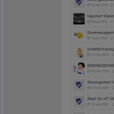
10 okt 2024
Uppstart träni
8 aug 2024
Sommaruppehå
15 jun 2024
Inställd träni
24 mar 2024
SÄSONGSSTAR
10 mar 2024
Säsongsstart 
27 mar 2023
Start för HT 2
15 aug 2022