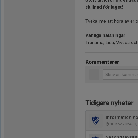
Stort tack för ert engag
skillnad för laget!
Tveka inte att höra av er
Vänliga hälsningar
Tränarna, Lisa, Viveca oc
Kommentarer
Tidigare nyheter
Information n
10 nov 2024
Säsongsavslut