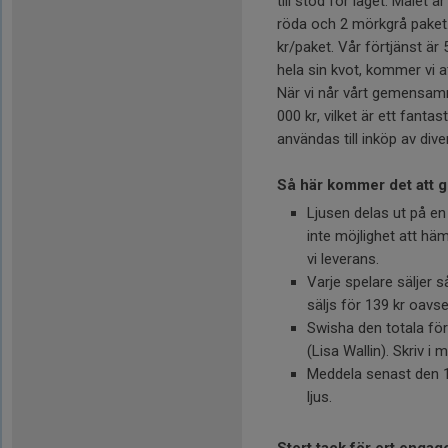
till stöd för laget. Målet ä
röda och 2 mörkgrå paket.
kr/paket. Vår förtjänst är
hela sin kvot, kommer vi a
När vi når vårt gemensa
000 kr, vilket är ett fant
användas till inköp av div
Så här kommer det att gå 
Ljusen delas ut på e
inte möjlighet att häm
vi leverans.
Varje spelare säljer 
säljs för 139 kr oavse
Swisha den totala för
(Lisa Wallin). Skriv 
Meddela senast den 15
ljus.