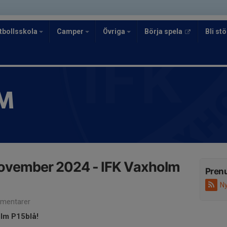
tbollsskola
Camper
Övriga
Börja spela
Bli s
M
november 2024 - IFK Vaxholm
Pren
Ny
mentarer
olm P15blå!