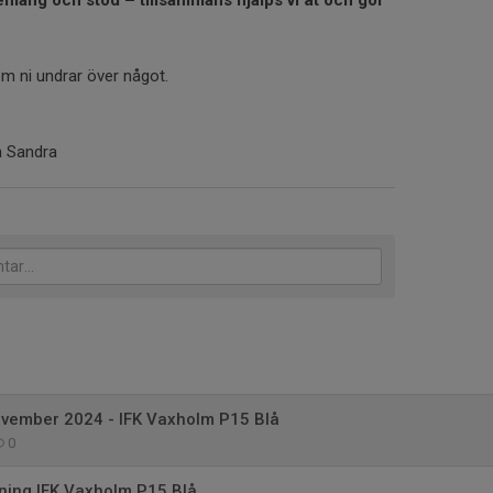
emang och stöd – tillsammans hjälps vi åt och gör
 om ni undrar över något.
h Sandra
ovember 2024 - IFK Vaxholm P15 Blå
0
ning IFK Vaxholm P15 Blå