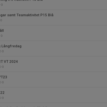
0
ngar samt Teamaktivitet P15 Blå
0
ll
0
ng Långfredag
0
T VT 2024
0
VT23
0
022
0