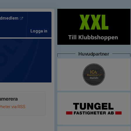
tödmedlem
Logga in
Huvudpartner
umerera
heter via RSS