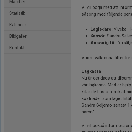
Matcher
Vi vill börja med att info
Statistik
säsong med följande pers
Kalender
Lagledare:
Viveka Hi
Kassör:
Sandra Selj
Bildgalleri
Ansvarig för försälj
Kontakt
Varmt välkomna till er tre 
Lagkassa
Nu är det dags att tillsa
vår lagkassa. Med er hjälp
killar de bästa förutsättn
kostnader som laget hittills
Sandra Seljemo senast 1 
namn”.
Vi vill också informera er