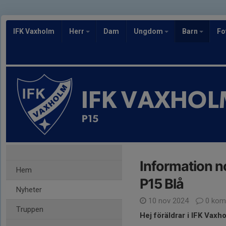
IFK Vaxholm
Herr
Dam
Ungdom
Barn
Fo
IFK VAXHOL
P15
Information 
Hem
P15 Blå
Nyheter
10 nov 2024
0 kom
Truppen
Hej föräldrar i IFK Vaxh