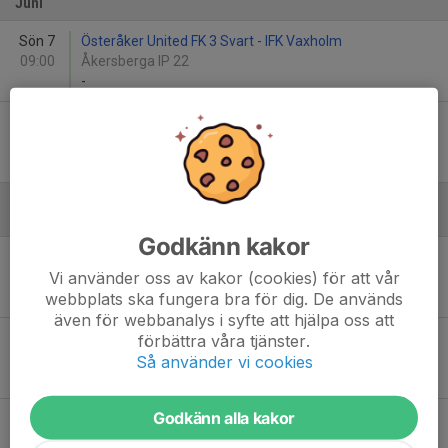
Juni
Sön 7
Österåker United FK 3 Svart - IFK Vaxholm
09:00
Åkersberga IP 22
-
Sön 7
IFK Vaxholm - Österåker United FK 2 Svart
14:30
Resarö BP 12
-
Augusti
Godkänn kakor
Lör 22
IFK Vaxholm - Bällsta FF Vit
Vi använder oss av kakor (cookies) för att vår
11:00
Vaxö IP 126
webbplats ska fungera bra för dig. De används
-
även för webbanalys i syfte att hjälpa oss att
Lör 22
Österåker United FK 6 - IFK Vaxholm
förbättra våra tjänster.
11:30
Margretelunds IP 21
Så använder vi cookies
-
Godkänn alla kakor
Lör 29
IFK Vaxholm - Viggbyholms IK FF Vit
11:00
Vaxö IP 126