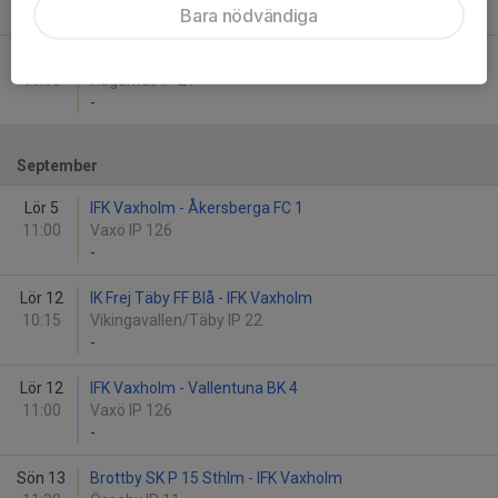
-
Bara nödvändiga
Sön 30
Viggbyholms IK FF Röd - IFK Vaxholm
11:15
Hägernäs IP 21
-
September
Lör 5
IFK Vaxholm - Åkersberga FC 1
11:00
Vaxö IP 126
-
Lör 12
IK Frej Täby FF Blå - IFK Vaxholm
10:15
Vikingavallen/Täby IP 22
-
Lör 12
IFK Vaxholm - Vallentuna BK 4
11:00
Vaxö IP 126
-
Sön 13
Brottby SK P 15 Sthlm - IFK Vaxholm