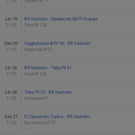
11:30
Össeby IP 11
-
Lör 19
IFK Vaxholm - Danderyds SK FF Orange
11:00
Vaxö IP 126
-
Sön 20
Viggbyholms IK FF Vit - IFK Vaxholm
11:15
Hägernäs IP 21
-
Lör 26
IFK Vaxholm - Täby FK 61
11:00
Vaxö IP 126
-
Lör 26
Täby FK 33 - IFK Vaxholm
11:30
Gribbylund 1
-
Sön 27
FC Djursholm Turkos - IFK Vaxholm
11:30
Djursholms IP 31
-