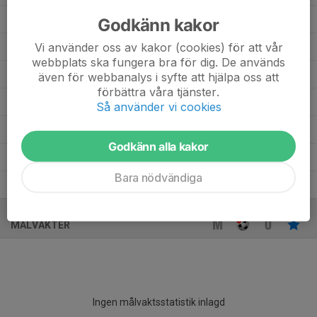
Ebba Wollin
1
0
0
0
0
Godkänn kakor
Vi använder oss av kakor (cookies) för att vår
Clara Wahlberg
3
0
0
0
0
webbplats ska fungera bra för dig. De används
Clara Larris
3
0
0
0
0
även för webbanalys i syfte att hjälpa oss att
förbättra våra tjänster.
Astrid Frenkiel
8
0
0
0
0
Så använder vi cookies
Alice Crona
2
0
0
0
0
Godkänn alla kakor
14
Alexandra Halén
2
0
0
0
0
Bara nödvändiga
Adele Isaksson
4
0
0
0
0
MÅLVAKTER
Ingen målvaktsstatistik inlagd