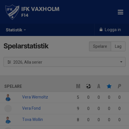
IFK VAXHOLM
F14
Logga in
Statistik
Spelarstatistik
Spelare
Lag
2026, Alla serier
SPELARE
Vera Wernoltz
5
0
0
0
0
Vera Fond
9
0
0
0
0
Tova Wollin
8
0
0
0
0