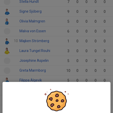
Stella Hundt
7
0
0
0
0
Signe Sjöberg
9
0
0
0
0
Olivia Malmgren
5
0
0
0
0
Malva von Essen
6
0
0
0
0
10
Majken Strömberg
1
0
0
0
0
Laura Tungel Rouhi
3
0
0
0
0
Josephine Aspelin
5
0
0
0
0
Greta Marmborg
10
0
0
0
0
Filippa Älgevik
5
0
0
0
0
Emmy Sundesten
3
0
0
0
0
Emilia Lagerström
5
0
0
0
0
Edit Vanberg
3
0
0
0
0