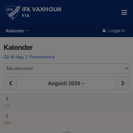
IFK VAXHOLM
F14
Logga in
Kalender
Kalender
Gå till idag
|
Prenumerera
Augusti 2026
1
Lör
2
Sön
v.32