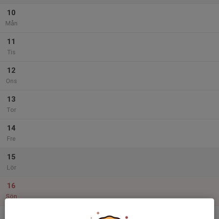
10
Mån
11
Tis
12
Ons
13
Tor
14
Fre
15
Lör
16
Sön
v.34