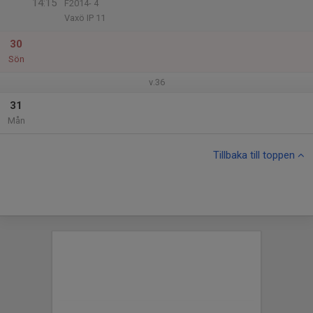
14:15
F2014- 4
Vaxö IP 11
30
Sön
v.36
31
Mån
Tillbaka till toppen