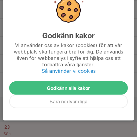
17
Mån
18
Tis
Godkänn kakor
19
Vi använder oss av kakor (cookies) för att vår
Ons
webbplats ska fungera bra för dig. De används
även för webbanalys i syfte att hjälpa oss att
20
förbättra våra tjänster.
Tor
Så använder vi cookies
21
18:00
Match mot Viggbyholms IK FF
19:30
Fre
F2014- 3
Godkänn alla kakor
Resarö BP 11
Bara nödvändiga
22
12:45
Match mot Sollentuna FK 4
14:15
Lör
F2014- 4
Vaxö IP 11
23
Sön