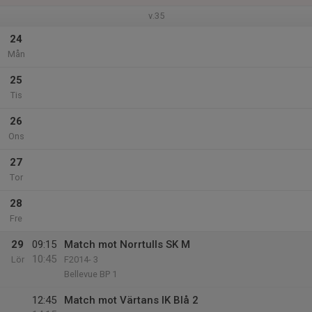
v.35
24
Mån
25
Tis
26
Ons
27
Tor
28
Fre
29
09:15
Match mot Norrtulls SK M
10:45
Lör
F2014- 3
Bellevue BP 1
12:45
Match mot Värtans IK Blå 2