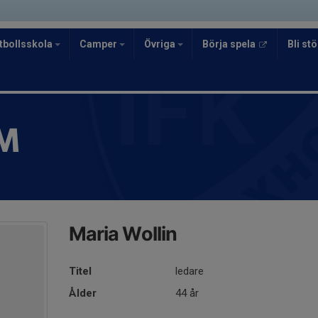
tbollsskola
Camper
Övriga
Börja spela
Bli s
M
Maria Wollin
Titel
ledare
Ålder
44 år