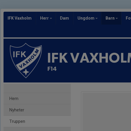
IFK Vaxholm
Herr
Dam
Ungdom
Barn
Fo
IFK VAXHOL
F14
Hem
Nyheter
Truppen