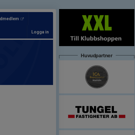
tödmedlem
Logga in
Huvudpartner