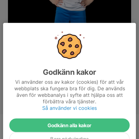
Godkänn kakor
Vi använder oss av kakor (cookies) för att vår
webbplats ska fungera bra för dig. De används
även för webbanalys i syfte att hjälpa oss att
förbättra våra tjänster.
Så använder vi cookies
Godkänn alla kakor
Ålder
14 år
Bara nödvändiga