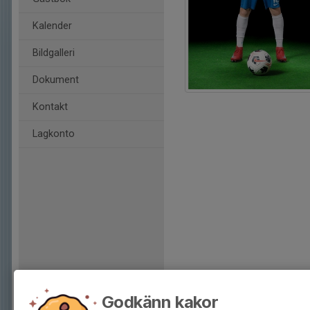
Kalender
Bildgalleri
Dokument
Kontakt
Lagkonto
Godkänn kakor