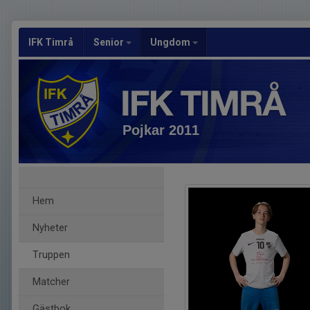
IFK Timrå
Senior
Ungdom
Pojkar 2011
Hem
Nyheter
Truppen
Matcher
Gästbok