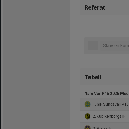
Referat
Tabell
Nafu Vår P15 2026 Med
1. GIF Sundsvall P1
2. Kubikenborgs IF
3. Arnäs IF