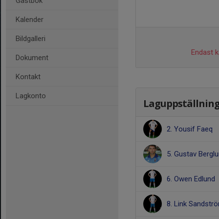
Gästbok
Kalender
Bildgalleri
Endast ka
Dokument
Kontakt
Lagkonto
Laguppställnin
2. Yousif Faeq
5. Gustav Bergl
6. Owen Edlund
8. Link Sandstr