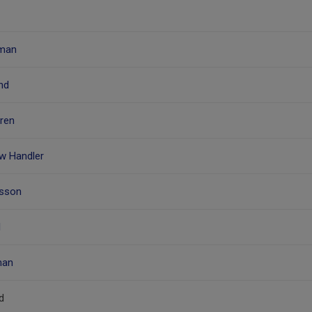
rman
nd
gren
w Handler
usson
l
man
d