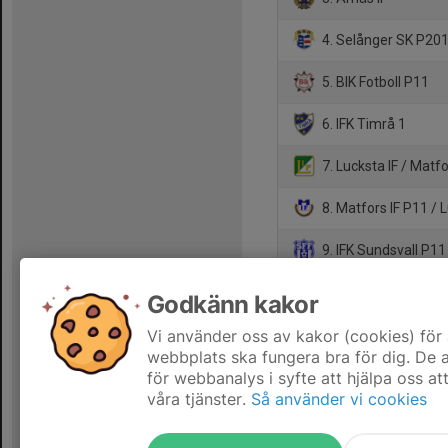
4. Selånger SK P20
5. BIK Fotboll P11
6. IFK Timrå 1
7. Lucksta IF / Matfo
8. Matfors IF P11 / L
9. IFK Sundsvall P11
10. Alnö IF P 11 Röd
Godkänn kakor
11. Kungsnäs FC P1
Vi använder oss av kakor (cookies) för 
webbplats ska fungera bra för dig. De
för webbanalys i syfte att hjälpa oss at
våra tjänster.
Så använder vi cookies