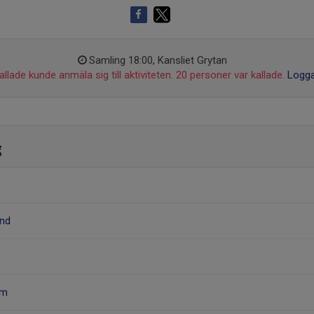
Samling 18:00, Kansliet Grytan
llade kunde anmäla sig till aktiviteten. 20 personer var kallade.
Logga
g
und
öm