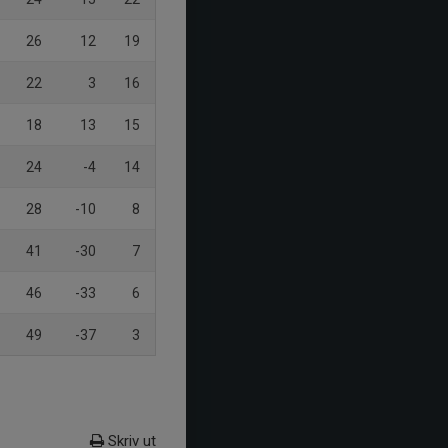
26
12
19
22
3
16
18
13
15
24
-4
14
28
-10
8
41
-30
7
46
-33
6
49
-37
3
Skriv ut