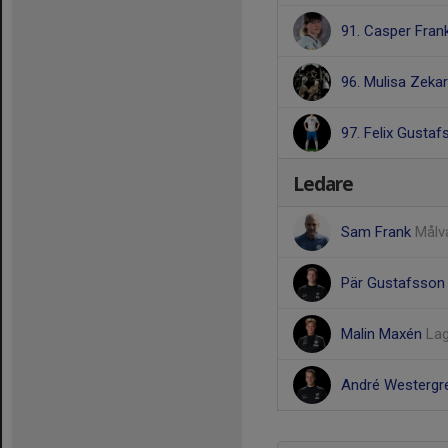
91. Casper Fran
96. Mulisa Zekar
97. Felix Gusta
Ledare
Sam Frank
Målv
Pär Gustafsso
Malin Maxén
Lag
André Westerg