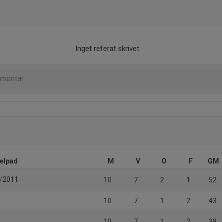
Inget referat skrivet
elpad
M
V
O
F
GM
5/2011
10
7
2
1
52
10
7
1
2
43
10
7
1
2
39