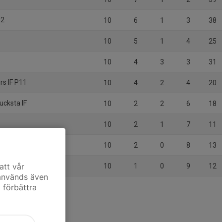
12
10
6
1
3
38
10
5
1
4
25
10
4
3
3
31
rs IF P11
10
4
2
4
20
ucksta IF
10
2
2
6
18
10
2
1
7
11
10
2
0
8
13
1
att vår
10
1
0
9
12
 används även
t förbättra