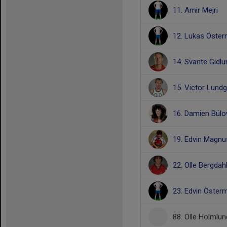
11. Amir Mejri
12. Lukas Öste
14. Svante Gidlu
15. Victor Lund
16. Damien Bülo
19. Edvin Magn
22. Olle Bergdah
23. Edvin Öster
88. Olle Holmlun