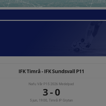
IFK Timrå - IFK Sundsvall P11
Nafu Vår P15 2026 Medelpad
3 - 0
5 jun, 19:00, Timrå IP Grytan