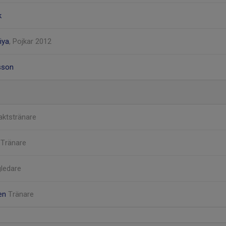
k
iya
, Pojkar 2012
fsson
aktstränare
n
Tränare
ledare
ren
Tränare