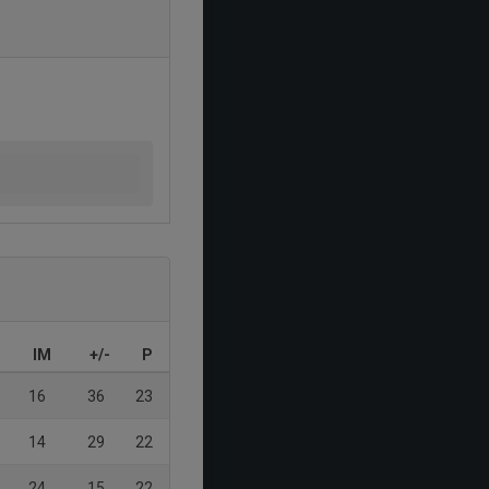
IM
+/-
P
16
36
23
14
29
22
24
15
22