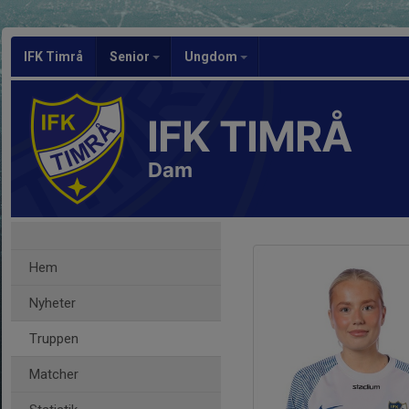
IFK Timrå
Senior
Ungdom
IFK TIMRÅ
Dam
Hem
Nyheter
Truppen
Matcher