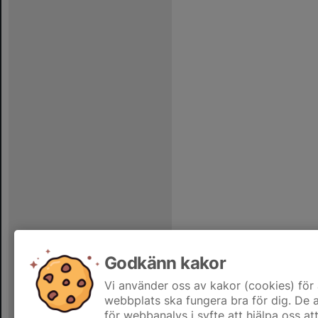
Godkänn kakor
Vi använder oss av kakor (cookies) för 
webbplats ska fungera bra för dig. De
för webbanalys i syfte att hjälpa oss at