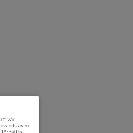
att vår
 används även
t förbättra