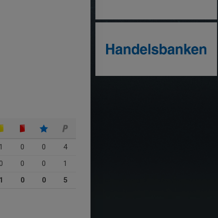
1
0
0
4
0
0
0
1
1
0
0
5