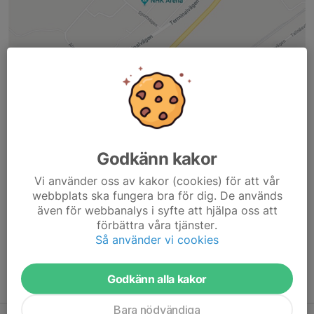
Adress
Godkänn kakor
IFK Timrå
Vi använder oss av kakor (cookies) för att vår
Box 162
webbplats ska fungera bra för dig. De används
861 24 Timrå
även för webbanalys i syfte att hjälpa oss att
Telefon:
060- 57 68 02
förbättra våra tjänster.
E-post:
kansli@ifktimra.com
Så använder vi cookies
Besöksadress:
Sportvägen 6, 860 30 Sörberge
Öppettider:
Godkänn alla kakor
Måndag till fredag 08.00 - 16.00
Bara nödvändiga