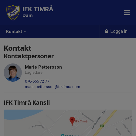
IFK TIMRÅ
Dam
Logga in
Kontakt
Kontakt
Kontaktpersoner
Marie Pettersson
Lagledare
070-656 72 77
marie.pettersson@ifktimra.com
IFK Timrå Kansli