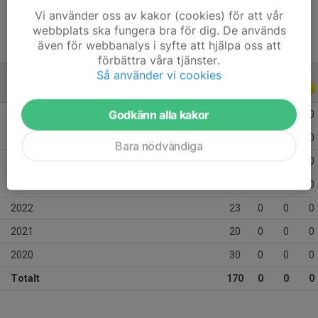
Vi använder oss av kakor (cookies) för att vår
webbplats ska fungera bra för dig. De används
även för webbanalys i syfte att hjälpa oss att
förbättra våra tjänster.
Så använder vi cookies
ALLA SERIER
ALLA ÅR
Godkänn alla kakor
2026
13
0
0
0
2025
29
0
0
0
Bara nödvändiga
2024
33
0
0
0
2023
22
0
0
0
2022
23
0
0
0
2021
20
0
0
0
2020
30
0
0
0
Totalt
170
0
0
0