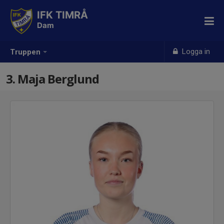
IFK TIMRÅ
Dam
Logga in
Truppen
3. Maja Berglund