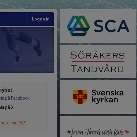
Logga in
nyhet
la på Facebook
la på X
heter via RSS