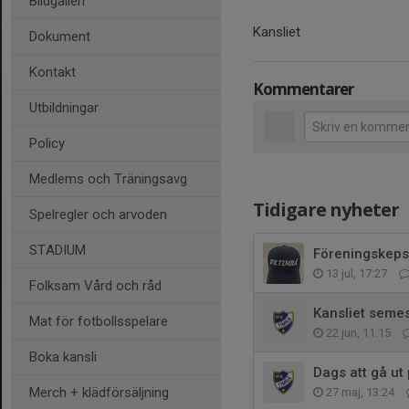
Bildgalleri
Kansliet
Dokument
Kontakt
Kommentarer
Utbildningar
Policy
Medlems och Träningsavg
Tidigare nyheter
Spelregler och arvoden
STADIUM
Föreningskeps
13 jul, 17:27
Folksam Vård och råd
Kansliet semest
Mat för fotbollsspelare
22 jun, 11:15
Boka kansli
Dags att gå ut
Merch + klädförsäljning
27 maj, 13:24