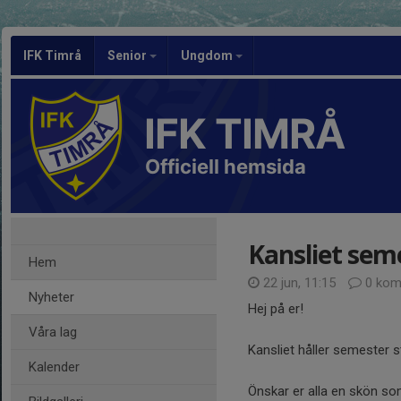
IFK Timrå
Senior
Ungdom
IFK TIMRÅ
Officiell hemsida
Kansliet seme
Hem
22 jun, 11:15
0 kom
Nyheter
Hej på er!
Våra lag
Kansliet håller semester stä
Kalender
Önskar er alla en skön s