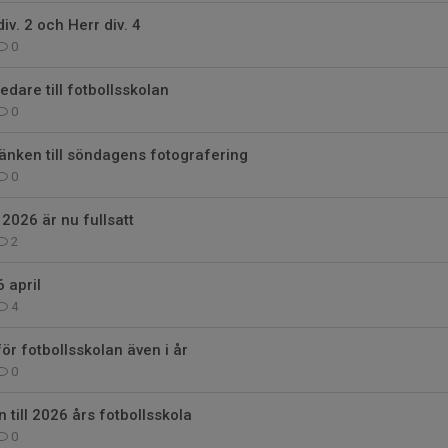
iv. 2 och Herr div. 4
0
dare till fotbollsskolan
0
änken till söndagens fotografering
0
 2026 är nu fullsatt
2
 april
4
för fotbollsskolan även i år
0
till 2026 års fotbollsskola
0