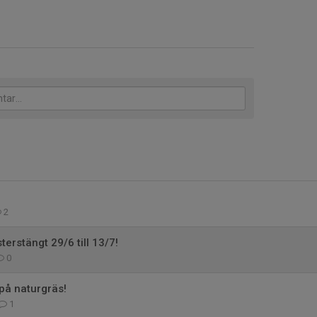
2
erstängt 29/6 till 13/7!
0
 på naturgräs!
1