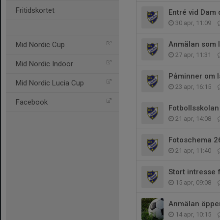
Fritidskortet
Entré vid Dam d
30 apr, 11:09
Anmälan som le
Mid Nordic Cup
27 apr, 11:31
Mid Nordic Indoor
Påminner om l
Mid Nordic Lucia Cup
23 apr, 16:15
Facebook
Fotbollsskolan
21 apr, 14:08
Fotoschema 26
21 apr, 11:40
Stort intresse 
15 apr, 09:08
Anmälan öppen 
14 apr, 10:15