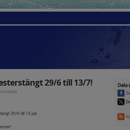
sterstängt 29/6 till 13/7!
Dela 
mentarer
De
De
ngt 29/6 till 13 juli.
Ny
ommar!