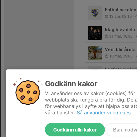
Fotbollsskola
13 apr, 08:10
Idag blev det of
31 mar, 18:36
Vem blir årets
18 mar, 19:06
Lagfotograferi
17 mar, 19:11
Godkänn kakor
Årsmöte 23 apr
Vi använder oss av kakor (cookies) för 
16 mar, 18:47
webbplats ska fungera bra för dig. De
för webbanalys i syfte att hjälpa oss at
våra tjänster.
Så använder vi cookies
Godkänn alla kakor
Bara nödv