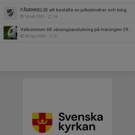
PÅMINNELSE att beställa av julkalendrar och bingolotter!
14 okt 2025
18
Välkommen till säsongsavslutning på träningen 29/9 med föräldramatch & fika
28 sep 2025
0