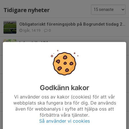
Tidigare nyheter
Obligatoriskt föreningsjobb på Bogrundet tisdag 25 augusti
Igår, 14:19
0
Info - Lilla VM
25 jun, 09:04
0
Lia Larsson uppträder under MNC
11 jun, 11:18
17
Arbetspass Mid Nordic
Godkänn kakor
7 jun, 19:46
12
Vi använder oss av kakor (cookies) för att vår
Inför Sammankomst på BSK 13 Juni
webbplats ska fungera bra för dig. De används
28 maj, 20:22
0
även för webbanalys i syfte att hjälpa oss att
förbättra våra tjänster.
Obligatoriskt arbete på Norrplant 26 maj
Så använder vi cookies
19 maj, 08:50
0