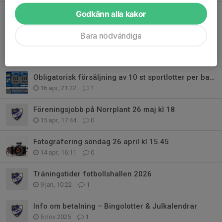
Äppellunda cup 6-7/6
Godkänn alla kakor
11 maj, 08:54
0
Bara nödvändiga
Inför sammankomst i Timrå fotbollshall 10 maj
1 maj, 13:16
0
Obligatorisk försäljning av 10 st sportlotter per barn
16 apr, 21:22
1
Föreningsjobb på Norrplant 26 maj kl 18
15 apr, 17:44
0
Fotografering söndag 26 april kl 15.45
14 apr, 16:11
0
Träningstider fotbollshallen 2026
9 jan, 10:22
1
Info om betalning – Bingolotter & Julkalendrar
5 nov 2025
1