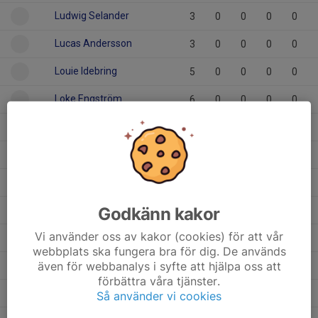
Ludwig Selander
3
0
0
0
0
Lucas Andersson
3
0
0
0
0
Louie Idebring
5
0
0
0
0
Loke Engström
6
0
0
0
0
Loke Ekerhall
3
0
0
0
0
Liam Åhling
5
0
0
0
0
Liam Håård
3
0
0
0
0
Godkänn kakor
Kevin Mejias
4
0
0
0
0
Vi använder oss av kakor (cookies) för att vår
Hugo Nyman
5
0
0
0
0
webbplats ska fungera bra för dig. De används
även för webbanalys i syfte att hjälpa oss att
Holger Lindqvist
7
0
0
0
0
förbättra våra tjänster.
Edward Thellbro
7
0
0
0
0
Så använder vi cookies