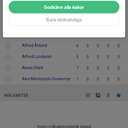
Charlie Åsander
6
0
0
0
0
Godkänn alla kakor
Benjamin Josbrant
6
0
0
0
0
Bara nödvändiga
Arvid Lilja
4
0
0
0
0
Amine Mlayeh
6
0
0
0
0
Alfred Åhlund
6
0
0
0
0
Alfred Lundqvist
5
0
0
0
0
Alexis Stark
7
0
0
0
0
Alex Monticciolo Dowermyr
7
0
0
0
0
MÅLVAKTER
Ingen målvaktsstatistik inlagd