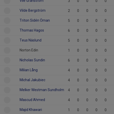
Vile Granström
3
0
0
0
0
Vilde Bergström
2
0
0
0
0
Triton Sidén Öman
5
0
0
0
0
Thomas Hagos
6
0
0
0
0
Teus Näslund
5
0
0
0
0
Norton Edin
1
0
0
0
0
Nicholas Sundin
6
0
0
0
0
Milian Lång
4
0
0
0
0
Michal Jakubiec
4
0
0
0
0
Melker Westman Sundholm
4
0
0
0
0
Mascud Ahmed
4
0
0
0
0
Majid Khawari
1
0
0
0
0