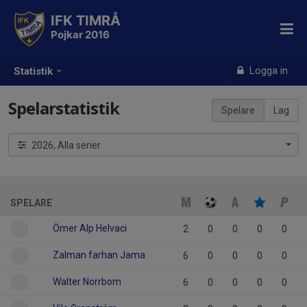
IFK TIMRÅ
Pojkar 2016
Logga in
Statistik
Spelarstatistik
Spelare
Lag
2026, Alla serier
SPELARE
Ömer Alp Helvaci
2
0
0
0
0
Zalman farhan Jama
6
0
0
0
0
Walter Norrbom
6
0
0
0
0