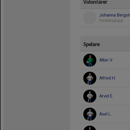
Volontärer
Johanna Bergst
Föräldragrupp
Spelare
Albin V.
Alfred H.
Arvid E.
Axel L.