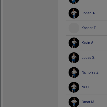
Johan A.
Kasper T.
Kevin A.
Lucas S.
Nicholas Z.
Nils L.
Omar M.