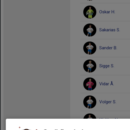
Oskar H.
Sakarias S.
Sander B.
Sigge S.
Vidar Å.
Volger S.
Walther N.