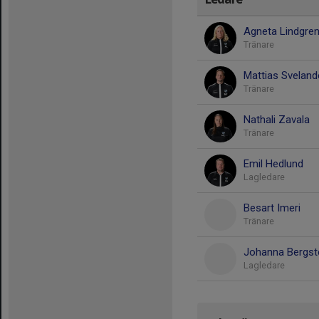
Agneta Lindgre
Tränare
Mattias Sveland
Tränare
Nathali Zavala
Tränare
Emil Hedlund
Lagledare
Besart Imeri
Tränare
Johanna Bergst
Lagledare