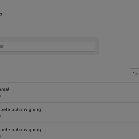
as
ema!
0
bete och invigning
0
bete och invigning
0