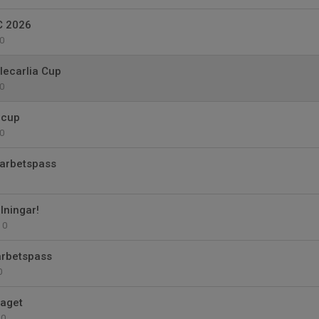
C 2026
0
lecarlia Cup
0
 cup
0
arbetspass
lningar!
0
arbetspass
0
laget
0