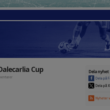
Dalecarlia Cup
Dela nyhet
entarer
Dela på 
Dela på X
Nyheter 