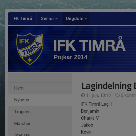
IFK Timrå
Senior
Ungdom
Pojkar 2014
Lagindelning 
Hem
11 jun, 10:10
0 komm
Nyheter
IFK Timrå Lag 1
Benjamin
Truppen
Charlie V
Matcher
Jakob
Kevin
Statistik