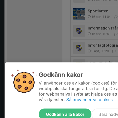
Sportlotten
16 apr, 11:04
Information frå
16 apr, 10:53
Inför lagfotogr
9 apr, 09:28
Träning fotbolls
6 apr, 10:19
Godkänn kakor
Information Dal
Vi använder oss av kakor (cookies) för 
8 feb, 16:45
webbplats ska fungera bra för dig. De
för webbanalys i syfte att hjälpa oss att
våra tjänster.
Så använder vi cookies
Godkänn alla kakor
Bara nöd