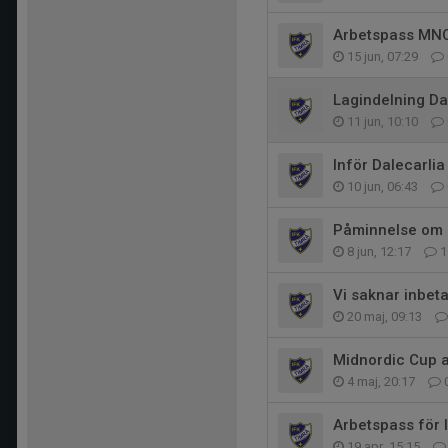
Arbetspass MN
15 jun, 07:29
Lagindelning Da
11 jun, 10:10
Inför Dalecarlia
10 jun, 06:43
Påminnelse om 
8 jun, 12:17
1
Vi saknar inbeta
20 maj, 09:13
Midnordic Cup 
4 maj, 20:17
Arbetspass för 
19 apr, 15:15