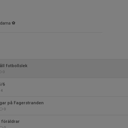
edarna ⚽️
l fotbollslek
0
4/6
4
gar på Fagerstranden
0
l föräldrar
0