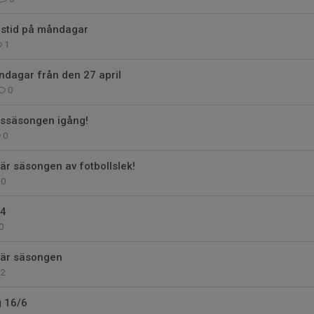
gstid på måndagar
1
ndagar från den 27 april
0
lssäsongen igång!
0
är säsongen av fotbollslek!
0
/4
0
här säsongen
2
g 16/6