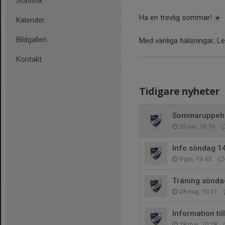
Statistik
Ha en trevlig sommar! ☀️
Kalender
Bildgalleri
Med vänliga hälsningar, L
Kontakt
Tidigare nyheter
Sommaruppehål
29 jun, 13:16
Info söndag 1
9 jun, 19:45
Träning sönda
28 maj, 10:31
Information til
18 maj, 10:18