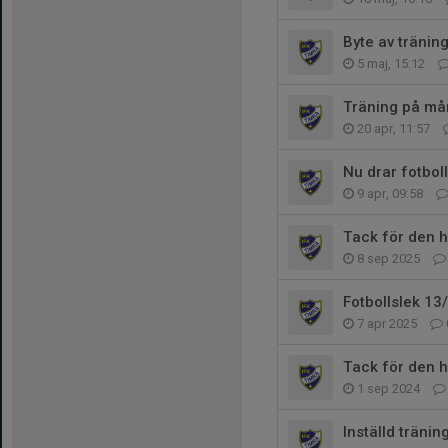
Byte av tränin
5 maj, 15:12
Träning på må
20 apr, 11:57
Nu drar fotbol
9 apr, 09:58
Tack för den h
8 sep 2025
Fotbollslek 13
7 apr 2025
Tack för den 
1 sep 2024
Inställd tränin