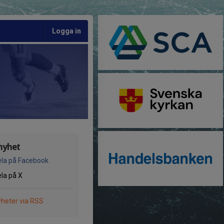
Logga in
nyhet
la på Facebook
la på X
heter via RSS