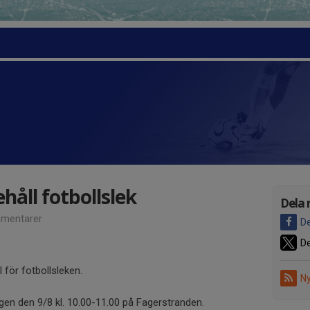
ll fotbollslek
Dela 
mentarer
De
De
för fotbollsleken.
Ny
agen den 9/8 kl. 10.00-11.00 på Fagerstranden.