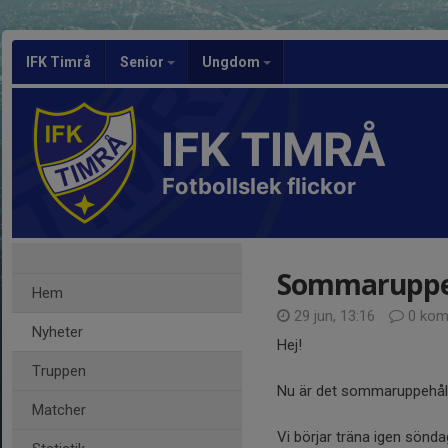
IFK Timrå
Senior
Ungdom
IFK TIMRÅ
Fotbollslek flickor
Sommaruppehå
Hem
29 jun, 13:16
0 kom
Nyheter
Hej!
Truppen
Nu är det sommaruppehåll 
Matcher
Vi börjar träna igen sönd