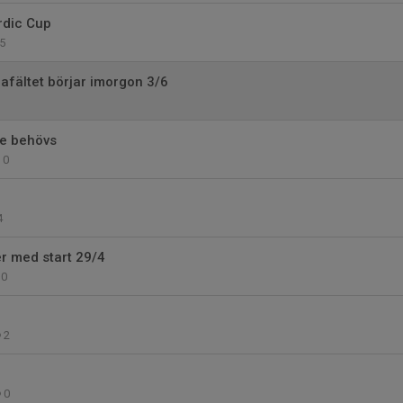
dic Cup
5
afältet börjar imorgon 3/6
re behövs
0
4
er med start 29/4
0
2
0