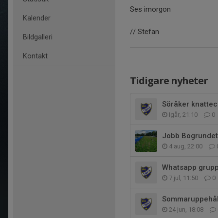
Ses imorgon
Kalender
// Stefan
Bildgalleri
Kontakt
Tidigare nyheter
Söråker knatte
Igår, 21:10
0
Jobb Bogrundet
4 aug, 22:00
Whatsapp grup
7 jul, 11:50
0
Sommaruppehåll
24 jun, 18:08