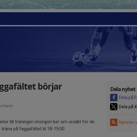
ggafältet börjar
Dela nyhet
Dela på 
ntarer
Dela på X
lelse till träningen imorgon ber om ursäkt för de.
Nyheter 
 träna på faggafältet kl 18-19,00