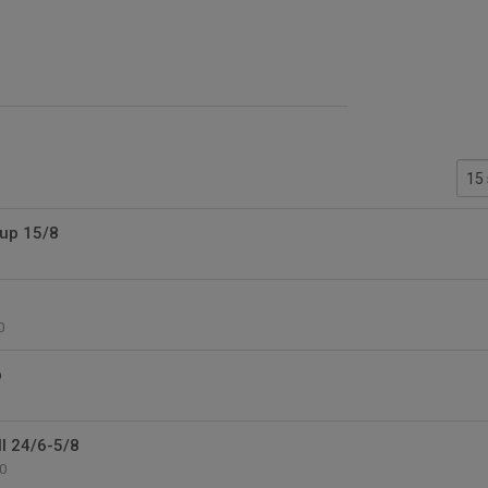
cup 15/8
0
p
 24/6-5/8
0