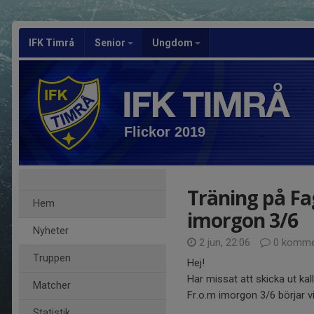
IFK Timrå
Senior
Ungdom
Flickor 2019
Träning på Fa
Hem
imorgon 3/6
Nyheter
2 jun, 22:06
0 komme
Truppen
Hej!
Har missat att skicka ut kal
Matcher
Fr.o.m imorgon 3/6 börjar vi
Statistik