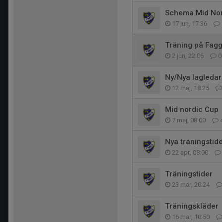
Schema Mid Nor
17 jun, 17:36
Träning på Fagg
2 jun, 22:06
0
Ny/Nya lagleda
12 maj, 18:25
Mid nordic Cup
7 maj, 08:00
Nya träningstid
22 apr, 08:00
Träningstider
23 mar, 20:24
Träningskläder
16 mar, 10:50